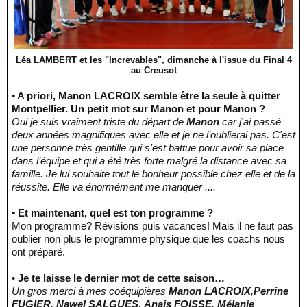
Léa LAMBERT et les "Increvables", dimanche à l'issue du Final 4
au Creusot
• A priori, Manon LACROIX semble être la seule à quitter
Montpellier. Un petit mot sur Manon et pour Manon ?
Oui je suis vraiment triste du départ de
Manon
car j'ai passé
deux années magnifiques avec elle et je ne l’oublierai pas. C'est
une personne très gentille qui s'est battue pour avoir sa place
dans l’équipe et qui a été très forte malgré la distance avec sa
famille. Je lui souhaite tout le bonheur possible chez elle et de la
réussite. Elle va énormément me manquer ....
• Et maintenant, quel est ton programme ?
Mon programme? Révisions puis vacances! Mais il ne faut pas
oublier non plus le programme physique que les coachs nous
ont préparé.
• Je te laisse le dernier mot de cette saison…
Un gros merci à mes coéquipières
Manon LACROIX
,
Perrine
FUGIER
,
Nawel SALGUES
,
Anais FOISSE
,
Mélanie