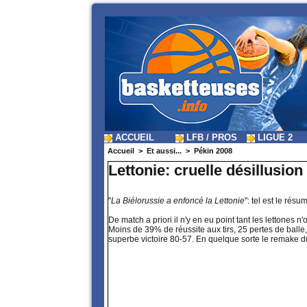
ACCUEIL
LFB / PROS
LIGUE 2
Accueil
>
Et aussi...
>
Pékin 2008
Lettonie: cruelle désillusion
"
La Biélorussie a enfoncé la Lettonie
": tel est le rés
De match a priori il n'y en eu point tant les lettones 
Moins de 39% de réussite aux tirs, 25 pertes de balle,
superbe victoire 80-57. En quelque sorte le remake du