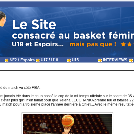
NF2 / Espoirs
U17 / U18
U15
INTERVIEWS
umé du match vu côté FIBA.
n'ont jamais été dans le coup passé le cap de la mi-temps atteinte sur le score de 35-
 c'était plus qu'il n'en fallait pour que Yelena LEUCHANKA prenne feu et totalise 22
 match pour la troisième place l'année dernière à Chieti... Avec le même résultat 