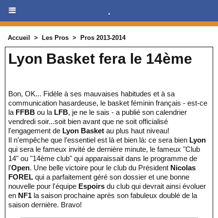
.
Accueil
>
Les Pros
>
Pros 2013-2014
Lyon Basket fera le 14ème
Bon, OK... Fidèle à ses mauvaises habitudes et à sa
communication hasardeuse, le basket féminin français - est-ce
la
FFBB
ou la
LFB
, je ne le sais - a publié son calendrier
vendredi soir...soit bien avant que ne soit officialisé
l'engagement de
Lyon Basket
au plus haut niveau!
Il n'empêche que l'essentiel est là et bien là: ce sera bien
Lyon
qui sera le fameux invité de dernière minute, le fameux "Club
14" ou "14ème club" qui apparaissait dans le programme de
l'
Open
. Une belle victoire pour le club du Président
Nicolas
FOREL
qui a parfaitement géré son dossier et une bonne
nouvelle pour l'équipe
Espoirs
du club qui devrait ainsi évoluer
en
NF1
la saison prochaine après son fabuleux doublé de la
saison dernière. Bravo!