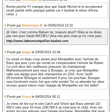
Bonne pioche !!!! manque plus que Sarah Michel et le recrutement
serait parfait enfin presque parfait car il faudrait le retour d'Anna
Lelas ;)
2.
Posté par
Dominique B.
le 03/05/2014 13:10
@ Véro: c'est comme Balsen toi, toujours plus!!! Mais je ne dirais
pas non pour Sarah MICHEL! (Ana non plus mais je n'y crois pas)
http://www.lattesmontpellier-basket.com
3.
Posté par
tango
le 03/05/2014 15:44
Ce serait un beau coup autant pour Montpellier avec l'arrivée de
Bass que pour Lyon qui verrait en compensation l'arrivée de Robert.
Ce sont deux des meilleures joueuses du championnat.
Malheureusement pour nous à Bourges, je crois que Montpellier
taille une équipe pour être championne en 2015. Avec l'arrêt
d'Emmeline NDongue et seulement 9 pros l'an prochain, Bourges
sera forcément moins fort que cette année! On va attendre les deux
recrues quand même mais l'équipe de Montpellier est fort belle!!
4.
Posté par
Vince
le 04/05/2014 00:11
Je viens de lire sur le site Catch and Shoot que Bass prenait 115
000 € nets pour 10 mois (240 000 € au total pour le club). Avec les
autres recrues prévues pour l'année prochaine, Montpellier doit avoir