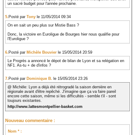
un sacré budget pour l'année prochaine.
5.
Posté par
Tony
le 11/05/2014 09:34
On en sait un peu plus sur Mistie Bass ?
Donc, la victoire en Euroligue de Bourges hier nous qualifie pour
l'Euroligue ?
6.
Posté par
Michèle Bouvier
le 15/05/2014 20:59
Le Progrès a annoncé le dépot de bilan de Lyon et sa relégation en
NF1. As-tu + de d'infos ?
7.
Posté par
Dominique B.
le 15/05/2014 23:26
@ Michèle: Lyon a déjà été rétrogradé la saison dernière en
régionale avant d'être repêché. J'imagine que ça va faire pareil
encore cette saison, même si les difficultés - semble t'il - sont
toujours existantes.
http://www.lattesmontpellier-basket.com
Nouveau commentaire :
Nom * :