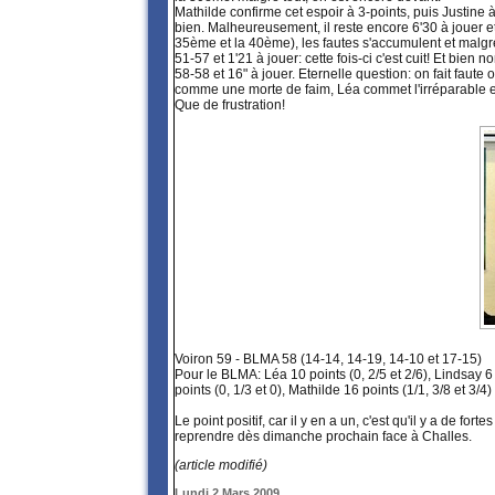
Mathilde confirme cet espoir à 3-points, puis Justine à
bien. Malheureusement, il reste encore 6'30 à jouer e
35ème et la 40ème), les fautes s'accumulent et malgr
51-57 et 1'21 à jouer: cette fois-ci c'est cuit! Et bien
58-58 et 16" à jouer. Eternelle question: on fait faute 
comme une morte de faim, Léa commet l'irréparable et e
Que de frustration!
Voiron 59 - BLMA 58 (14-14, 14-19, 14-10 et 17-15)
Pour le BLMA: Léa 10 points (0, 2/5 et 2/6), Lindsay 6 p
points (0, 1/3 et 0), Mathilde 16 points (1/1, 3/8 et 3/4)
Le point positif, car il y en a un, c'est qu'il y a de 
reprendre dès dimanche prochain face à Challes.
(article modifié)
Lundi 2 Mars 2009