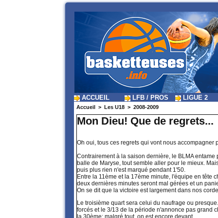
ACCUEIL
LFB / PROS
LIGUE 2
Accueil
>
Les U18
>
2008-2009
Mon Dieu! Que de regrets...
Oh oui, tous ces regrets qui vont nous accompagner 
Contrairement à la saison dernière, le BLMA entame pl
balle de Maryse, tout semble aller pour le mieux. Mai
puis plus rien n'est marqué pendant 1'50.
Entre la 11ème et la 17ème minute, l'équipe en tête 
deux dernières minutes seront mal gérées et un panie
On se dit que la victoire est largement dans nos cord
Le troisième quart sera celui du naufrage ou presque.
forcés et le 3/13 de la période n'annonce pas grand c
la 30ème: malgré tout, on est encore devant.