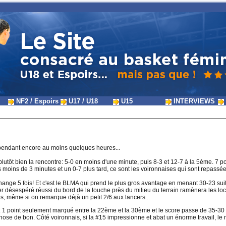
NF2 / Espoirs
U17 / U18
U15
INTERVIEWS
pendant encore au moins quelques heures...
utôt bien la rencontre: 5-0 en moins d'une minute, puis 8-3 et 12-7 à la 5ème. 7 p
s moins de 3 minutes et un 0-7 plus tard, ce sont les voironnaises qui sont repassé
change 5 fois! Et c'est le BLMA qui prend le plus gros avantage en menant 30-23 
r désespéré réussi du bord de la touche près du milieu du terrain ramènera les loc
es, même si on remarque déjà un petit 2/6 aux lancers...
 1 point seulement marqué entre la 22ème et la 30ème et le score passe de 35-30 p
hose de bon. Côté voironnais, si la #15 impressionne et abat un énorme travail, le 