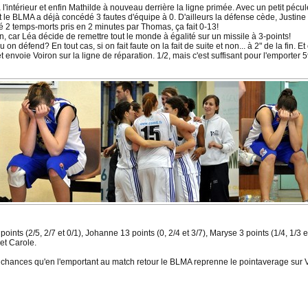
 l'intérieur et enfin Mathilde à nouveau derrière la ligne primée. Avec un petit pécul
t le BLMA a déjà concédé 3 fautes d'équipe à 0. D'ailleurs la défense cède, Justin
é 2 temps-morts pris en 2 minutes par Thomas, ça fait 0-13!
 non, car Léa décide de remettre tout le monde à égalité sur un missile à 3-points!
ou on défend? En tout cas, si on fait faute on la fait de suite et non... à 2" de la fi
nvoie Voiron sur la ligne de réparation. 1/2, mais c'est suffisant pour l'emporter 
oints (2/5, 2/7 et 0/1), Johanne 13 points (0, 2/4 et 3/7), Maryse 3 points (1/4, 1/3 e
 et Carole.
fortes chances qu'en l'emportant au match retour le BLMA reprenne le pointaverage sur