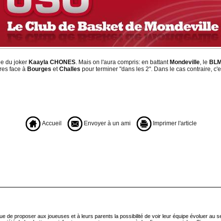
vée du joker
Kaayla CHONES
. Mais on l'aura compris: en battant
Mondeville
, le
BL
tres face à
Bourges
et
Challes
pour terminer "dans les 2". Dans le cas contraire, c'e
Accueil
Envoyer à un ami
Imprimer l'article
que de proposer aux joueuses et à leurs parents la possibilité de voir leur équipe évoluer au 