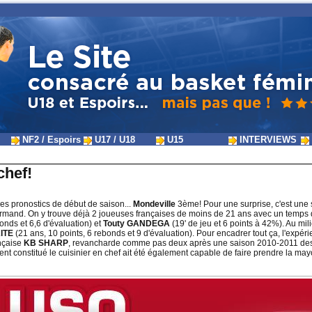
NF2 / Espoirs
U17 / U18
U15
INTERVIEWS
chef!
 mes pronostics de début de saison...
Mondeville
3ème! Pour une surprise, c'est une 
tif normand. On y trouve déjà 2 joueuses françaises de moins de 21 ans avec un tem
onds et 6,6 d'évaluation) et
Touty GANDEGA
(19' de jeu et 6 points à 42%). Au mil
AITE
(21 ans, 10 points, 6 rebonds et 9 d'évaluation). Pour encadrer tout ça, l'expé
ançaise
KB SHARP
, revancharde comme pas deux après une saison 2010-2011 des
ment constitué le cuisinier en chef ait été également capable de faire prendre la 