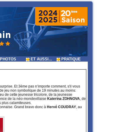
PHOTOS
ET AUSSI...
PRATIQUE
surprise. Et 3ème pas n’importe comment, s'il vous
ps de jeu non symbolique de 19 minutes au moins:
ieu de cette jeunesse tricolore, de la jeunesse
rience de la néo-mondevillaise
Katerina ZOHNOVA
, de
 plus calamiteuses.
mayonnaise. Grand bravo donc à
Hervé COUDRAY
, au