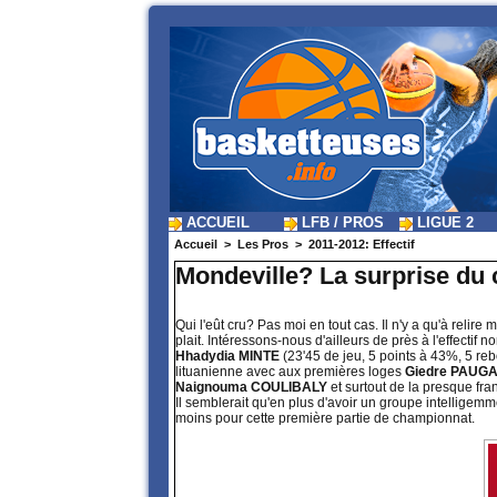
ACCUEIL
LFB / PROS
LIGUE 2
Accueil
>
Les Pros
>
2011-2012: Effectif
Mondeville? La surprise du 
Qui l'eût cru? Pas moi en tout cas. Il n'y a qu'à relire
plait. Intéressons-nous d'ailleurs de près à l'effec
Hhadydia MINTE
(23'45 de jeu, 5 points à 43%, 5 reb
lituanienne avec aux premières loges
Giedre PAUG
Naignouma COULIBALY
et surtout de la presque fr
Il semblerait qu'en plus d'avoir un groupe intelligem
moins pour cette première partie de championnat.