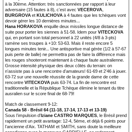
à la 30ème. Attention: très sanctionnées par rapport à leur
adversaire (15 fautes à 8), c'est avec
VECEROVA
,
BURGROVA
et
KULICHOVA
à 4 fautes que les tchèques vont
devoir gérer les 10 dernières minutes...
Hana HORAKOVA
enquille deux missiles longue distance de
suite pour porter les siennes à 51-58. Idem pour
VITECKOVA
qui, en portant son total personnel à 22 unités (4/8 à 3-pts)
ramène ses troupes à +10: 53-63. Mais il reste encore 5
longues minutes tenir... Une antisportive mal gérée (1/2 à 57-67
puis perte de balle) ne permettra pas de faire la différence mais
les rouges shooteront maintenant à chaque faute australienne.
Grosse intensité physique des deux côtés du terrain: on
n'assiste pas à une rencontre d'amateurs! 61-69 et 2'46 à jouer.
63-72 sur une nouvelle réussite de la grande dame de cette
rencontre
VITECKOVA
puis 63-74. La fin de rencontre est
traditionnelle et la République Tchèque élimine le tenant du titre
ausralien sur le score final de 68-79!
Match de classement 9-12:
Canada 58 - Brésil 64 (11-18, 17-14, 17-13 et 13-19)
Sous l'impulsion d'
Iziane CASTRO MARQUES
, le Brésil prend
rapidement un petit avantage: 12-4, 5ème, et déjà 6 points pour
l'ancienne d'Aix. TATHAM et SMITH, sans doute la meilleure