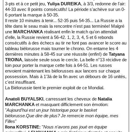
3-pts et à ce petit jeu,
Yuliya DUREIKA
, à 3/3, redonne de l'air:
44-33 avec 8 points consécutifs! La période s'achève sur un 0-
6 portant la marque à 50-35.
Il reste 10 minutes à tenir... 52-35 puis 54-35... La Russie a la
tête dans le seau mais la rencontre n'est pas terminée! Malgré
une
MARCHANKA
réalisant enfin le match qu'on attendait
d'elle, la Russie revient à 56-42. 1, 2, 3, 4, 5 et 6 rebonds
consécutifs à des échecs au tir ne font pas avancer le score au
tableau biélorusse mais tourner le chrono. On entame les 4
dernières minutes à 58-45 sur une réussite (enfin!) de
Tatyana
TROINA
, laissée seule sous le cercle. La belle n°13 récidive de
loin pour porter la marque cette fois à 64-51. Les russes
envoient maintenant les biélorusses aux lancers sur chaque
possession. Mais à 1'3à de la fin avec un débours de 16 unités,
c'est insuffisant.
La Biélorussie tient le premier exploit de ce Mondial.
Anatoli BUYALSKI
, carressant les cheveux de
Natalia
MARCHANKA
et masquant difficlement son émotion:
"
Aujourd'hui est un jour historique pour le basket
biélorusse.Que dire de plus? Je remercie mon équipe, mes
Filles
"
Ilona KORSTINE:
"
Nous n'avons pas joué en équipe