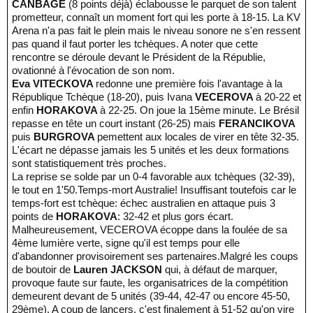
CANBAGE
(8 points déjà) éclabousse le parquet de son talent
prometteur, connaît un moment fort qui les porte à 18-15. La KV
Arena n'a pas fait le plein mais le niveau sonore ne s'en ressent
pas quand il faut porter les tchèques. A noter que cette
rencontre se déroule devant le Président de la Républie,
ovationné à l'évocation de son nom.
Eva VITECKOVA
redonne une première fois l'avantage à la
République Tchèque (18-20), puis Ivana
VECEROVA
à 20-22 et
enfin
HORAKOVA
à 22-25. On joue la 15ème minute. Le Brésil
repasse en tête un court instant (26-25) mais
FERANCIKOVA
puis
BURGROVA
pemettent aux locales de virer en tête 32-35.
L'écart ne dépasse jamais les 5 unités et les deux formations
sont statistiquement très proches.
La reprise se solde par un 0-4 favorable aux tchèques (32-39),
le tout en 1'50.Temps-mort Australie! Insuffisant toutefois car le
temps-fort est tchèque: échec australien en attaque puis 3
points de
HORAKOVA
: 32-42 et plus gors écart.
Malheureusement, VECEROVA écoppe dans la foulée de sa
4ème lumière verte, signe qu'il est temps pour elle
d'abandonner provisoirement ses partenaires.Malgré les coups
de boutoir de
Lauren JACKSON
qui, à défaut de marquer,
provoque faute sur faute, les organisatrices de la compétition
demeurent devant de 5 unités (39-44, 42-47 ou encore 45-50,
29ème). A coup de lancers, c'est finalement à 51-52 qu'on vire