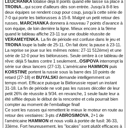
LEUCHANKA
totalise déjà 8 points quand elle laisse sa place à
TROINA
...qui score d'ailleurs dès son entrée. Jusqu'à 8-8 les
deux équipes se rendent coup pour coup, jusqu'à cette série de
7-0 qui porte les biélorusses à 15-8. Malgré un petit retour des
russes,
MARCHANKA
donnera à nouveau 7 points d'avance à
son équipe, de loin derrière la ligne. Mieux encore à la 9ème
quand le tableau affiche 23-11 sur une double réussite de
VERAMEYENKA
. La fin de période est confuse dans le jeu et
TROINA
loupe la balle de 25-11. On fait donc la pause à 23-11.
La reprise se joue sur les mêmes notes: 27-11 512ème) et une
série de 12-0 pour les biélorusses. Seule ombre à ce tableau de
rêve: déjà 5 fautes contre 1 seulement...
OSIPOVA
interrompt la
série sur deux lancers (27-13). L'américaine
HAMMON
puis
KORSTINE
portent la russie sous la barre des 10 points de
retard (27-18) et
BUYALSKI
demande intelligemment un
temps-mort. Efficace puisque la Biélorussie repart un instant
31-18. La fin de période ne voit pas les russes décoller de leur
petit 26% de réussite à 9/34. en revanche, 1 seule faute leur a
été sifflée depuis le début de la rencontre et cela pourrait bien
compter au moment de l'emballage final!
Ce sont les russes qui remettent le mieux le moteur en route au
retour des vestiaires: 3-pts d'
ABROSIMOVA
, 2+1 de
l'américaine
HAMMON
et nous voilà à portée de fusil: 36-33,
33ème. Fort heureusement, les "locales" sont plutôt efficaces à