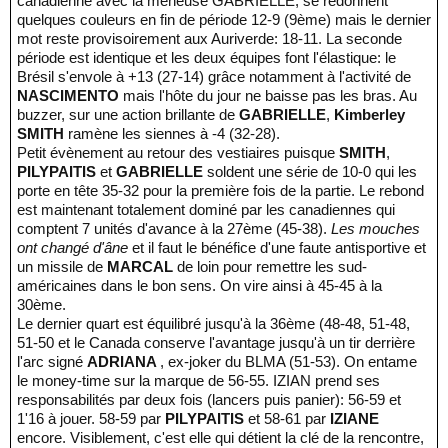
canadienne avec la meneuse GABRIELLE, se redonnent
quelques couleurs en fin de période 12-9 (9ème) mais le dernier
mot reste provisoirement aux Auriverde: 18-11. La seconde
période est identique et les deux équipes font l'élastique: le
Brésil s'envole à +13 (27-14) grâce notamment à l'activité de
NASCIMENTO
mais l'hôte du jour ne baisse pas les bras. Au
buzzer, sur une action brillante de
GABRIELLE
,
Kimberley
SMITH
ramène les siennes à -4 (32-28).
Petit évènement au retour des vestiaires puisque
SMITH
,
PILYPAITIS
et
GABRIELLE
soldent une série de 10-0 qui les
porte en tête 35-32 pour la première fois de la partie. Le rebond
est maintenant totalement dominé par les canadiennes qui
comptent 7 unités d'avance à la 27ème (45-38).
Les mouches
ont changé d'âne
et il faut le bénéfice d'une faute antisportive et
un missile de
MARCAL
de loin pour remettre les sud-
américaines dans le bon sens. On vire ainsi à 45-45 à la
30ème.
Le dernier quart est équilibré jusqu'à la 36ème (48-48, 51-48,
51-50 et le Canada conserve l'avantage jusqu'à un tir derrière
l'arc signé
ADRIANA
, ex-joker du BLMA (51-53). On entame
le money-time sur la marque de 56-55. IZIAN prend ses
responsabilités par deux fois (lancers puis panier): 56-59 et
1'16 à jouer. 58-59 par
PILYPAITIS
et 58-61 par
IZIANE
encore. Visiblement, c'est elle qui détient la clé de la rencontre,