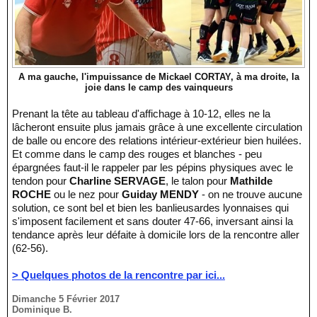
A ma gauche, l'impuissance de Mickael CORTAY, à ma droite, la
joie dans le camp des vainqueurs
Prenant la tête au tableau d'affichage à 10-12, elles ne la
lâcheront ensuite plus jamais grâce à une excellente circulation
de balle ou encore des relations intérieur-extérieur bien huilées.
Et comme dans le camp des rouges et blanches - peu
épargnées faut-il le rappeler par les pépins physiques avec le
tendon pour
Charline SERVAGE
, le talon pour
Mathilde
ROCHE
ou le nez pour
Guiday MENDY
- on ne trouve aucune
solution, ce sont bel et bien les banlieusardes lyonnaises qui
s'imposent facilement et sans douter 47-66, inversant ainsi la
tendance après leur défaite à domicile lors de la rencontre aller
(62-56).
> Quelques photos de la rencontre par ici...
Dimanche 5 Février 2017
Dominique B.