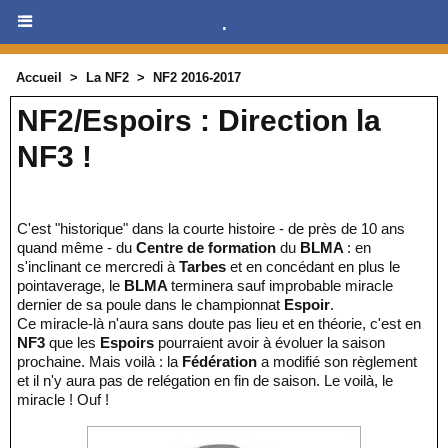
.
Accueil
>
La NF2
>
NF2 2016-2017
NF2/Espoirs : Direction la
NF3 !
C'est "historique" dans la courte histoire - de près de 10 ans
quand même - du
Centre de formation
du
BLMA
: en
s'inclinant ce mercredi à
Tarbes
et en concédant en plus le
pointaverage, le
BLMA
terminera sauf improbable miracle
dernier de sa poule dans le championnat
Espoir
.
Ce miracle-là n'aura sans doute pas lieu et en théorie, c'est en
NF3
que les
Espoirs
pourraient avoir à évoluer la saison
prochaine. Mais voilà : la
Fédération
a modifié son règlement
et il n'y aura pas de relégation en fin de saison. Le voilà, le
miracle ! Ouf !