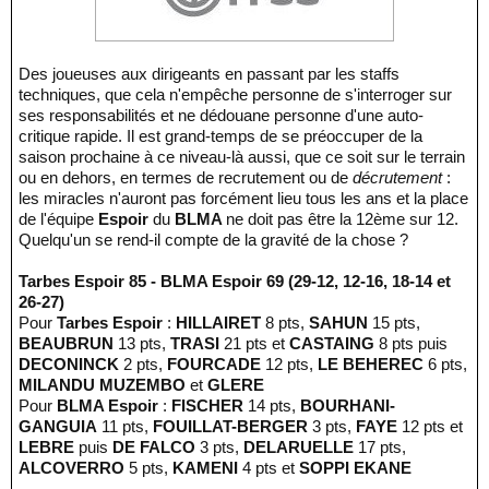
Des joueuses aux dirigeants en passant par les staffs
techniques, que cela n'empêche personne de s'interroger sur
ses responsabilités et ne dédouane personne d'une auto-
critique rapide. Il est grand-temps de se préoccuper de la
saison prochaine à ce niveau-là aussi, que ce soit sur le terrain
ou en dehors, en termes de recrutement ou de
décrutement
:
les miracles n'auront pas forcément lieu tous les ans et la place
de l'équipe
Espoir
du
BLMA
ne doit pas être la 12ème sur 12.
Quelqu'un se rend-il compte de la gravité de la chose ?
Tarbes Espoir 85 - BLMA Espoir 69 (29-12, 12-16, 18-14 et
26-27)
Pour
Tarbes Espoir
:
HILLAIRET
8 pts,
SAHUN
15 pts,
BEAUBRUN
13 pts,
TRASI
21 pts et
CASTAING
8 pts puis
DECONINCK
2 pts,
FOURCADE
12 pts,
LE BEHEREC
6 pts,
MILANDU MUZEMBO
et
GLERE
Pour
BLMA Espoir
:
FISCHER
14 pts,
BOURHANI-
GANGUIA
11 pts,
FOUILLAT-BERGER
3 pts,
FAYE
12 pts et
LEBRE
puis
DE FALCO
3 pts,
DELARUELLE
17 pts,
ALCOVERRO
5 pts,
KAMENI
4 pts et
SOPPI EKANE