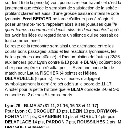
sur les 16 de la période) vont poursuivre leur travail - et c'est là
justement que réside le semblant de satisfaction de la soirée -
profitant clairement aussi d'une grosse baisse d'intensité côté
lyonnais.
Fred BERGER
ne tarde d'ailleurs pas à réagir et
poser un temps-mort, rappelant alors à ses joueuses que "
le
quart-temps a commencé depuis plus de deux minutes
" après
les avoir fusillées du regard dans un silence qui se passait de
tout commentaire !
Le reste de la rencontre sera ainsi une alternance entre les
courts bons passages lattois et les réactions lyonnaises, les
balles perdues (une 40aine) et l’accumulation de fautes (22/36
aux lancers pour
Lyon
contre 8/13 pour le
BLMA
) coûtant trop
cher pour espérer un résultat positif. Avec une bonne fin de
match pour
Laura FISCHER
(4 points) et
Héléna
DELARUELLE
(6 points), les visiteuses s'adjugent
symboliquement la dernière période sur le score de 11-17.
A noter pour la petite histoire que le
BLMA
concède 8-0 et 9-0
en sortie de 2 de ses 5 temps-morts.
Lyon 79 - BLMA 57 (31-11, 21-16, 16-13 et 11-17)
Pour
Lyon
:
C. DROGUET
10 pts,
LEZIN
13 pts,
DRYMON-
FONTANI
11 pts,
CHABRIER
10 pts et
FOREL
12 pts puis
DELAPLACE
14 pts,
PARDON
7 pts,
ROUSSILHES
2 pts,
M.
DROGUET
et
MARCEL