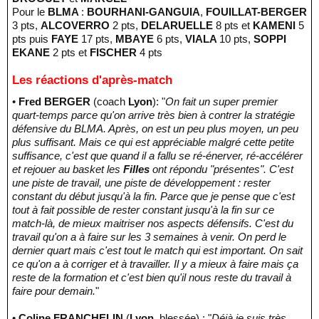
Pour le
BLMA
:
BOURHANI-GANGUIA
,
FOUILLAT-BERGER
3 pts,
ALCOVERRO
2 pts,
DELARUELLE
8 pts et
KAMENI
5
pts puis
FAYE
17 pts,
MBAYE
6 pts,
VIALA
10 pts,
SOPPI
EKANE
2 pts et
FISCHER
4 pts
Les réactions d'après-match
•
Fred BERGER
(coach
Lyon
): "
On fait un super premier
quart-temps parce qu'on arrive très bien à contrer la stratégie
défensive du BLMA. Après, on est un peu plus moyen, un peu
plus suffisant. Mais ce qui est appréciable malgré cette petite
suffisance, c'est que quand il a fallu se ré-énerver, ré-accélérer
et rejouer au basket les
Filles
ont répondu "présentes". C'est
une piste de travail, une piste de développement : rester
constant du début jusqu'à la fin. Parce que je pense que c'est
tout à fait possible de rester constant jusqu'à la fin sur ce
match-là, de mieux maitriser nos aspects défensifs. C'est du
travail qu'on a à faire sur les 3 semaines à venir. On perd le
dernier quart mais c'est tout le match qui est important. On sait
ce qu'on a à corriger et à travailler. Il y a mieux à faire mais ça
reste de la formation et c'est bien qu'il nous reste du travail à
faire pour demain.
"
•
Coline FRANCHELIN
(
Lyon
, blessée) : "
Déjà je suis très