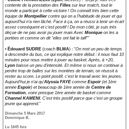
contente de la prestation des
Filles
sur leur match, tout le
monde a participé à cette victoire ! On connaît très bien cette
équipe de
Montpellier
contre qui on a l'habitude de jouer et qui
aujourd'hui n'a rien lâché. Face à ça, on a réussi à tenir un écart
assez conséquent et c'est positif ! De mon côté, je suis très
déçue de ne pas avoir pu jouer mais Avec
Monique
on les a
portées et comme on dit "elles ont fait le taff"
"
•
Édouard SUDRE
(coach
BLMA
) : "
On met un peu de temps
à descendre du bus, ce qui explique notre début : il nous faut 10
minutes pour nous mettre à jouer au basket. Après, à +20,
Lyon
baisse un peu d'intensité. Et même si nous on continue à
perdre trop de balles sur les montées de terrain, on réussit à
rester au score. Le point positif, c'est le travail avec les jeunes.
Aujourd'hui je n'ai qu'
Alyssia FAYE
comme
Espoir
(et 1ère
année
Espoir
) et beaucoup de 1ère année de
Centre de
Formation
, voire presque 1ère année de basket comme
Channel KAMENI
. C'est très positif parce que c'est un groupe
jeune qui apprend.
"
Dimanche 5 Mars 2017
Dominique B.
Lu 1645 fois