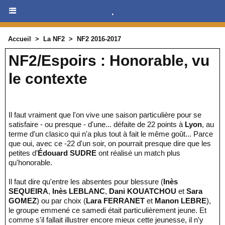
.
Accueil
>
La NF2
>
NF2 2016-2017
NF2/Espoirs : Honorable, vu
le contexte
Il faut vraiment que l'on vive une saison particulière pour se
satisfaire - ou presque - d'une... défaite de 22 points à
Lyon
, au
terme d'un clasico qui n'a plus tout à fait le même goût... Parce
que oui, avec ce -22 d'un soir, on pourrait presque dire que les
petites d’
Édouard SUDRE
ont réalisé un match plus
qu'honorable.
Il faut dire qu'entre les absentes pour blessure (
Inès
SEQUEIRA
,
Inès LEBLANC
,
Dani KOUATCHOU
et
Sara
GOMEZ
) ou par choix (
Lara FERRANET
et
Manon LEBRE
),
le groupe emmené ce samedi était particulièrement jeune. Et
comme s'il fallait illustrer encore mieux cette jeunesse, il n'y