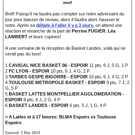
veut!
Bref! Puisqu'il ne faudra pas compter sur notre adversaire du
jour pour baisser de niveau, alors il faudra alors hausser le
notre. Après sa
défaite à l'aller il y a 3 jours
, on attend une
réaction et revanche de la part de
Perrine FUGIER
,
Léa
LAMBERT
et leurs copines!
A une semaine de la réception de Basket Landes, voilà qui ne
serait pas du luxe!
1
CAVIGAL NICE BASKET 06 - ESPOIR
11 pts, 6 J, 5 G, 1 P
2
FC LYON - ESPOIR
10 pts, 6 J, 4 G, 2 P
3
TARBES GESPE BIGORRE - ESPOIR
10 pts, 6 J, 4 G, 2 P
4
TOULOUSE METROPOLE BASKET - ESPOIR
9 pts, 7 J, 2
G, 5 P
5
BASKET LATTES MONTPELLIER AGGLOMERATION -
ESPOIR
8 pts, 6 J, 2 G, 4 P
6
BASKET LANDES - ESPOIR
6 pts, 5 J, 1 G, 4 P
> A Lattes et à 17 heures: BLMA Espoirs vs Toulouse
Espoirs
Samedi 3 Mai 2014