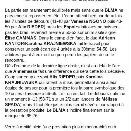
La partie est maintenant équilibrée mais sans que le
BLMA
ne
parvienne à repasser en tête. L'écart atteint bien par deux fois
les 7 unités de débours (41-48 par
Vanessa NGONO
puis 43-
50 par
Alix RIEDER
) mais les
Espoirs
lattoises ne baissent
pas les bras, revenant même à 50-52 sur un missile signé
Élise CAMMAS
. Dans le camp d'en face, le duo
Adrienn
KANTOR
/
Karolina KRAJNIEWSKA
fait le travail pour
conserver un petit écart de 4 unités à la 30ème: 54-58. Les
arbitres quant à eux ont un peu perdu les papiers de cette
rencontre...
Dès l'entame de la dernière ligne droite, c'est au-delà de l'arc
que
Annemasse
fait une différence qui sera cette fois décisive.
Coup sur coup ce sont
Alix RIEDER
puis
Karolina
KRAJNIEWSKA
qui raflent la mise, permettant ainsi à leur
équipe de passer pour la première fois la barre symbolique des
10 unités d'avance à 56-66. Le trou est fait. Le débours culmine
un moment à -13 (58-71 sur un 2/2 aux lancers de
Mélissa
SPADA
) mais il faut être juste: plus serait sévère par rapport à
la prestation produite. Le
BLMA
s'incline finalement sur la
marque de 65-76.
Verre à moitié plein (une prestation plus qu'honorable) ou à