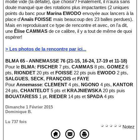
moitié vide (la défaite), que choisir? Finalement, il n'aura sans
doute manqué que des rotations plus impactantes (2 uniques
points du banc pour
Marina EWODO
envoyée aux lancers à la
place d'
Anaïs FOISSE
mais beaucoup des 23 balles perdues).
Mais en reproduisant ce type de rencontre et avec, on l'a dit,
une
Élise CAMMAS
de ce calibre, il y a tout de même de quoi
espérer!
> Les photos de la rencontre par ici...
BLMA 65 - ANNEMASSE 76 (21-15, 16-24, 17-19 et 11-18)
Pour le
BLMA
:
FISCHER
7 pts,
CAMMAS
8 pts,
GOMEZ
6
pts,
RIONDET
20 pts et
FOISSE
22 pts puis
EWODO
2 pts,
SALGUES
,
SECK
,
FRANÇOIS
et
FAYE
Pour
Annemasse
:
CLEMENT
4 pts,
NGONO
4 pts,
KANTOR
24 pts,
CHANTELOT
5 pts et
KRAJNIEWSKA
20 pts puis
BOUATARESS
1 pt,
RIEDER
14 pts et
SPADA
4 pts
Dimanche 1 Février 2015
Dominique B.
Lu 737 fois
Notez