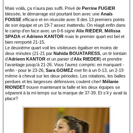
Mais voilà, ça n'aura pas suffi. Privé de
Perrine FUGIER
blessée, le démarrage est pourtant bon avec une
Anaïs
FOISSE
efficace et en réussite avec 8 des 13 premiers points
de son équipe et un 19-7 assez inattendu. On réagit enfin dans
le camp d'en face avec un 0-6 signé
Alix RIEDER
,
Mélissa
SPADA
et
Adrienn KANTOR
mais le premier quart est bel et
bien remporté 21-15.
Le deuxième quart voit les visiteuses égaliser en moins de
deux minutes (21-21 par
Nahida BOUATARESS
, un tir lointain
d'
Adrienn KANTOR
et un panier d'
Alix RIEDER
) et prendre
l'avantage jusqu'à 21-26. Vous l'aurez compris: en marquant -
enfin - pour le 23-26,
Sara GOMEZ
met fin à un 0-13, un 2-19
même à cheval sur les deux périodes. Les rotations, les balles
perdues et les largesses défensives coutent cher!
Mélanie
RIONDET
trouve maintenant la faille et les deux équipes se
séparent à la mi-temps sur la marque de 37-39. Et s'il y avait la
place?