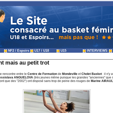
NF2 / Espoirs
U17 / U18
U15
INTERVIEWS
 mais au petit trot
te rencontre entre le
Centre de Formation
de
Mondeville
et
Cholet Basket
: il n'y
essislava ANGUELOVA
(très jeunes même puisque les grandes "anciennes" que 
ont que des "2002") ont disposé sans trop de peine des rouges de
Marine AIRAUL