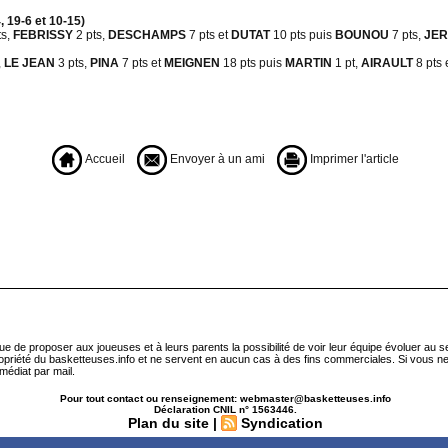
 19-6 et 10-15)
ts,
FEBRISSY
2 pts,
DESCHAMPS
7 pts et
DUTAT
10 pts puis
BOUNOU
7 pts,
JE
,
LE JEAN
3 pts,
PINA
7 pts et
MEIGNEN
18 pts puis
MARTIN
1 pt,
AIRAULT
8 pts 
Accueil
Envoyer à un ami
Imprimer l'article
que de proposer aux joueuses et à leurs parents la possibilité de voir leur équipe évoluer au 
ropriété du basketteuses.info et ne servent en aucun cas à des fins commerciales. Si vous ne
médiat par mail.
Pour tout contact ou renseignement: webmaster@basketteuses.info
Déclaration CNIL n° 1563446.
Plan du site
|
Syndication