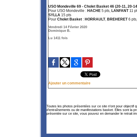
USO Mondeville 69 - Cholet Basket 46 (20-11, 20-14,
Pour USO Mondeville :
HACHE
5 pts,
LANFANT
11 p
SYLLA
15 pts
Pour
Cholet Basket
:
HORRAULT
,
BREHERET
6 pts
Vendredi 14 Février 2020
Dominique B.
Lu 1411 fois
Ajouter un commentaire
Toutes les photos présentées sur ce site n'ont pour objectif 
d'entraînements ou de manifestations basket. Elles sont la p
présentée sur ce site, vous pouvez en demander le retrait im