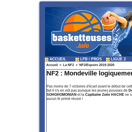
ACCUEIL
LFB / PROS
LIGUE 2
Accueil
>
La NF2
>
NF2/Espoirs 2019-2020
NF2 : Mondeville logiquement
Pas moins de 7 victoires d'écart avant le début de cet
fait il n'y en eût pas puisque les jeunes pousses de
D
SOHGHOMONIAN
et la
Capitaine Zoée HACHE
ne s
aucun tir primé réussi !