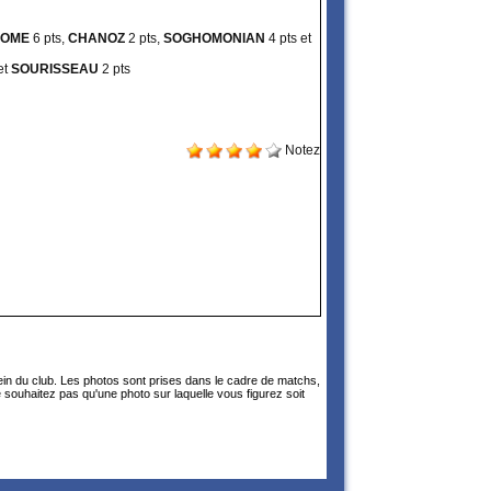
ROME
6 pts,
CHANOZ
2 pts,
SOGHOMONIAN
4 pts et
et
SOURISSEAU
2 pts
Notez
sein du club. Les photos sont prises dans le cadre de matchs,
 souhaitez pas qu'une photo sur laquelle vous figurez soit