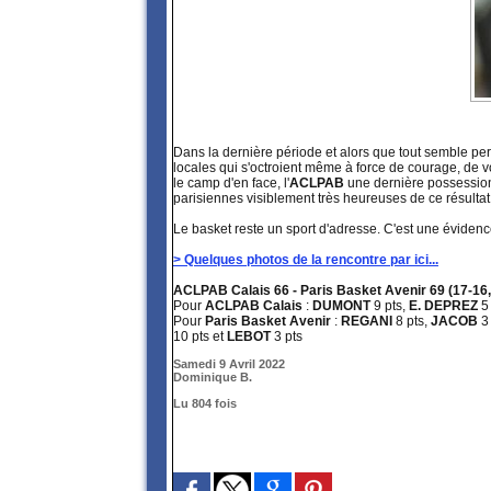
Dans la dernière période et alors que tout semble per
locales qui s'octroient même à force de courage, de v
le camp d'en face, l'
ACLPAB
une dernière possession p
parisiennes visiblement très heureuses de ce résultat
Le basket reste un sport d'adresse. C'est une éviden
> Quelques photos de la rencontre par ici...
ACLPAB Calais 66 - Paris Basket Avenir 69 (17-16, 
Pour
ACLPAB Calais
:
DUMONT
9 pts,
E. DEPREZ
5 
Pour
Paris Basket Avenir
:
REGANI
8 pts,
JACOB
3 
10 pts et
LEBOT
3 pts
Samedi 9 Avril 2022
Dominique B.
Lu 804 fois