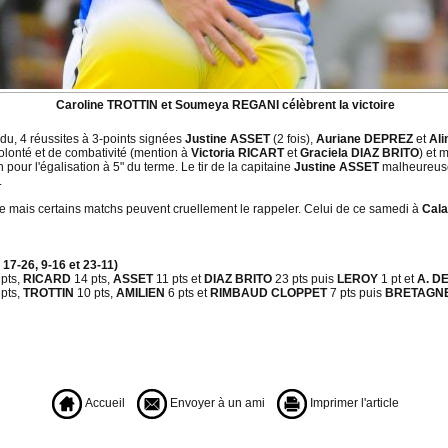
Caroline TROTTIN et Soumeya REGANI célèbrent la victoire
du, 4 réussites à 3-points signées
Justine ASSET
(2 fois),
Auriane DEPREZ
et
Al
olonté et de combativité (mention à
Victoria RICART
et
Graciela DIAZ BRITO
) et 
our l'égalisation à 5" du terme. Le tir de la capitaine
Justine ASSET
malheureusem
.
ce mais certains matchs peuvent cruellement le rappeler. Celui de ce samedi à
Cala
17-26, 9-16 et 23-11)
pts,
RICARD
14 pts,
ASSET
11 pts et
DIAZ BRITO
23 pts puis
LEROY
1 pt et
A. D
pts,
TROTTIN
10 pts,
AMILIEN
6 pts et
RIMBAUD CLOPPET
7 pts puis
BRETAGN
Accueil
Envoyer à un ami
Imprimer l'article