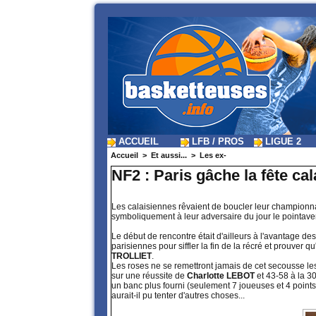
ACCUEIL
LFB / PROS
LIGUE 2
Accueil
>
Et aussi...
>
Les ex-
NF2 : Paris gâche la fête ca
Les calaisiennes rêvaient de boucler leur championna
symboliquement à leur adversaire du jour le pointaver
Le début de rencontre était d'ailleurs à l'avantage de
parisiennes pour siffler la fin de la récré et prouver q
TROLLIET
.
Les roses ne se remettront jamais de cet secousse le
sur une réussite de
Charlotte LEBOT
et 43-58 à la 3
un banc plus fourni (seulement 7 joueuses et 4 points
aurait-il pu tenter d'autres choses...