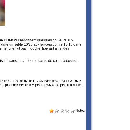
ine DUMONT
redonnent quelques couleurs aux
malgré un faible 16/28 aux lancers contre 15/18 dans
ent ne fait pas mouche, libérant ainsi des
is
fait sans aucun doute partie de cette catégorie.
EPREZ
3 pts.
HURRET
,
VAN BEERS
et
SYLLA
DNP
E
7 pts,
DEKEISTER
5 pts,
LIPARO
10 pts,
TROLLIET
Notez