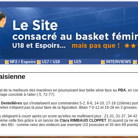
NF2 / Espoirs
U17 / U18
U15
INTERVIEWS
laisienne
t de la meilleure des manières en poursuivant leur belle série face au
PBA
, en c
age concédé à l'aller (-5, 72-77).
s
Dentellières
qui s'installaient aux commandes 5-2, 8-6, 14-10, 17-16 (10ème) puis 
u'elles n'étaient pas là pour faire de la figuration. Bilan ? 0-12 et 19-28 en 3 gross
s obligeant à courir après un score qu'elles ne maîtrisent plus : 21-31, 31-37, 34
0ème cette fois grâce à un lancer de
Clara RIMBAUD CLOPPET
. Et quand ça ne ve
 des 66) - comme celui des visiteurs par exemple (10 joueuses et 35 des 69 points