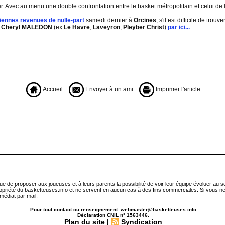
ler. Avec au menu une double confrontation entre le basket métropolitain et celui de l
iennes revenues de nulle-part
samedi dernier à
Orcines
, s'il est difficile de trou
e
Cheryl MALEDON
(ex
Le Havre
,
Laveyron
,
Pleyber Christ
)
par ici...
Accueil
Envoyer à un ami
Imprimer l'article
que de proposer aux joueuses et à leurs parents la possibilité de voir leur équipe évoluer au 
ropriété du basketteuses.info et ne servent en aucun cas à des fins commerciales. Si vous ne
médiat par mail.
Pour tout contact ou renseignement: webmaster@basketteuses.info
Déclaration CNIL n° 1563446.
Plan du site
|
Syndication