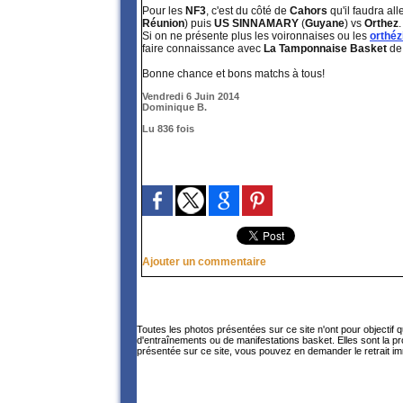
Pour les
NF3
, c'est du côté de
Cahors
qu'il faudra al
Réunion
) puis
US SINNAMARY
(
Guyane
) vs
Orthez
.
Si on ne présente plus les voironnaises ou les
orthéz
faire connaissance avec
La Tamponnaise Basket
d
Bonne chance et bons matchs à tous!
Vendredi 6 Juin 2014
Dominique B.
Lu 836 fois
Ajouter un commentaire
Toutes les photos présentées sur ce site n'ont pour objectif 
d'entraînements ou de manifestations basket. Elles sont la p
présentée sur ce site, vous pouvez en demander le retrait im