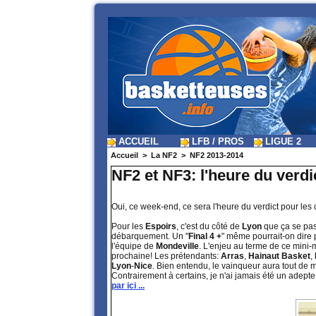
ACCUEIL
LFB / PROS
LIGUE 2
Accueil
>
La NF2
>
NF2 2013-2014
NF2 et NF3: l'heure du verdi
Oui, ce week-end, ce sera l'heure du verdict pour le
Pour les
Espoirs
, c'est du côté de
Lyon
que ça se pa
débarquement. Un "
Final 4 +
" même pourrait-on dire 
l'équipe de
Mondeville
. L'enjeu au terme de ce min
prochaine! Les prétendants:
Arras
,
Hainaut Basket
,
Lyon
-
Nice
. Bien entendu, le vainqueur aura tout de 
Contrairement à certains, je n'ai jamais été un adepte d
par ici ...