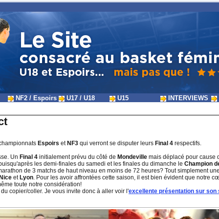
NF2 / Espoirs
U17 / U18
U15
INTERVIEWS
ct
s championnats
Espoirs
et
NF3
qui verront se disputer leurs
Final 4
respectifs.
sse. Un
Final 4
initialement prévu du côté de
Mondeville
mais déplacé pour cause 
puisqu'après les demi-finales du samedi et les finales du dimanche le
Champion de
i-marathon de 3 matchs de haut niveau en moins de 72 heures? Tout simplement u
Nice
et
Lyon
. Pour les avoir affrontées cette saison, il est bien évident que notre
même toute notre considération!
u copier/coller. Je vous invite donc à aller voir l'
excellente présentation sur son 