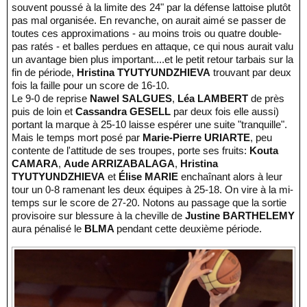
souvent poussé à la limite des 24" par la défense lattoise plutôt
pas mal organisée. En revanche, on aurait aimé se passer de
toutes ces approximations - au moins trois ou quatre double-
pas ratés - et balles perdues en attaque, ce qui nous aurait valu
un avantage bien plus important....et le petit retour tarbais sur la
fin de période,
Hristina TYUTYUNDZHIEVA
trouvant par deux
fois la faille pour un score de 16-10.
Le 9-0 de reprise
Nawel SALGUES
,
Léa LAMBERT
de près
puis de loin et
Cassandra GESELL
par deux fois elle aussi)
portant la marque à 25-10 laisse espérer une suite "tranquille".
Mais le temps mort posé par
Marie-Pierre URIARTE
, peu
contente de l'attitude de ses troupes, porte ses fruits:
Kouta
CAMARA
,
Aude ARRIZABALAGA
,
Hristina
TYUTYUNDZHIEVA
et
Élise MARIE
enchaînant alors à leur
tour un 0-8 ramenant les deux équipes à 25-18. On vire à la mi-
temps sur le score de 27-20. Notons au passage que la sortie
provisoire sur blessure à la cheville de
Justine BARTHELEMY
aura pénalisé le
BLMA
pendant cette deuxième période.