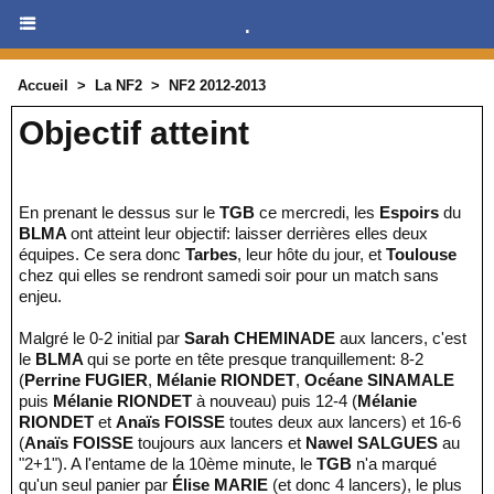
.
Accueil
>
La NF2
>
NF2 2012-2013
Objectif atteint
En prenant le dessus sur le
TGB
ce mercredi, les
Espoirs
du
BLMA
ont atteint leur objectif: laisser derrières elles deux
équipes. Ce sera donc
Tarbes
, leur hôte du jour, et
Toulouse
chez qui elles se rendront samedi soir pour un match sans
enjeu.
Malgré le 0-2 initial par
Sarah CHEMINADE
aux lancers, c'est
le
BLMA
qui se porte en tête presque tranquillement: 8-2
(
Perrine FUGIER
,
Mélanie RIONDET
,
Océane SINAMALE
puis
Mélanie RIONDET
à nouveau) puis 12-4 (
Mélanie
RIONDET
et
Anaïs FOISSE
toutes deux aux lancers) et 16-6
(
Anaïs FOISSE
toujours aux lancers et
Nawel SALGUES
au
"2+1"). A l'entame de la 10ème minute, le
TGB
n'a marqué
qu'un seul panier par
Élise MARIE
(et donc 4 lancers), le plus