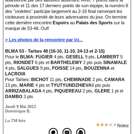
période et 11 des 17 derniers points de son équipe, la numéro 8
des "
violettes
" participe largement au 2-16 final ramenant les
visiteuses à proximité de leurs adversaires du jour. On termine
cette dernière rencontre
Espoirs
au
Palais des Sports
sur la
marque de 53-48. Ouf!
> Les photos de la rencontre par ici...
BLMA 53 - Tarbes 48 (16-10, 11-10, 24-13 et 2-15)
Pour le
BLMA
:
FUGIER
4 pts,
GESELL
9 pts,
LAMBERT
5
pts,
RIONDET
6 pts et
BARTHELEMY
2 pts puis
SINAMALE
4 pts,
SALGUES
9 pts,
FOISSE
14 pts,
BOUZENNA
et
LACROIX
Pour Tarbes:
BICHOT
11 pts,
CHEMINADE
2 pts,
CAMARA
13 pts,
MARIE
4 pts et
TYUTYUNDZHIEVA
8 pts puis
ARRIZABALAGA
4 pts,
PIQUEREAU
2 pts,
GLERE
1 pt et
DAMBO
3 pts
Jeudi 9 Mai 2013
Dominique B.
Lu 734 fois
Notez