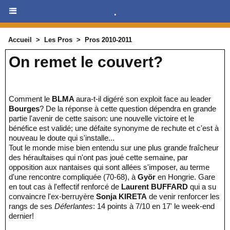
.
Accueil
>
Les Pros
>
Pros 2010-2011
On remet le couvert?
Comment le
BLMA
aura-t-il digéré son exploit face au leader
Bourges
? De la réponse à cette question dépendra en grande
partie l'avenir de cette saison: une nouvelle victoire et le
bénéfice est validé; une défaite synonyme de rechute et c'est à
nouveau le doute qui s'installe...
Tout le monde mise bien entendu sur une plus grande fraîcheur
des héraultaises qui n'ont pas joué cette semaine, par
opposition aux nantaises qui sont allées s'imposer, au terme
d'une rencontre compliquée (70-68), à
Györ
en Hongrie. Gare
en tout cas à l'effectif renforcé de
Laurent BUFFARD
qui a su
convaincre l'ex-berruyère
Sonja KIRETA
de venir renforcer les
rangs de ses
Déferlantes
: 14 points à 7/10 en 17' le week-end
dernier!