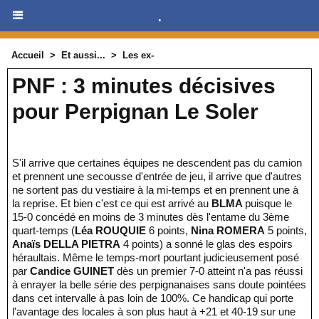
.
Accueil
>
Et aussi...
>
Les ex-
PNF : 3 minutes décisives
pour Perpignan Le Soler
S'il arrive que certaines équipes ne descendent pas du camion
et prennent une secousse d'entrée de jeu, il arrive que d'autres
ne sortent pas du vestiaire à la mi-temps et en prennent une à
la reprise. Et bien c'est ce qui est arrivé au
BLMA
puisque le
15-0 concédé en moins de 3 minutes dès l'entame du 3ème
quart-temps (
Léa ROUQUIE
6 points,
Nina ROMERA
5 points,
Anaïs DELLA PIETRA
4 points) a sonné le glas des espoirs
héraultais. Même le temps-mort pourtant judicieusement posé
par
Candice GUINET
dès un premier 7-0 atteint n'a pas réussi
à enrayer la belle série des perpignanaises sans doute pointées
dans cet intervalle à pas loin de 100%. Ce handicap qui porte
l'avantage des locales à son plus haut à +21 et 40-19 sur une