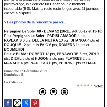
pointaverage, loin derrière un
Canet
pour le moment
intouchable (6-0). Mais la route reste longue avec 11 journées
encore à disputer...
> Les photos de la rencontre par ici...
Perpignan Le Soler 68 - BLMA 52 (16-11, 9-8, 30-17 et 13-16)
Pour
Perpignan Le Soler
:
PARISI-AMADOR
4 pts,
PAVLAKIS
9 pts,
DELLA PIETRA
19 pts,
BITANGA
4 pts et
ROUQUIE
12 pts puis
FAIG
6 pts,
ROMERA
14 pts et
BOUMEHDI
Pour le
BLMA
:
ROBERT
13 pts,
PENAVAYRE
5 pts,
ZIRI
9
pts,
DIEHL
6 pts et
HUGON
2 pts puis
FLATRES
2 pts,
MANADE
6 pts,
NAULEAU
6 pts,
PERRIN
3 pts et
EMAD
Dimanche 15 Décembre 2019
Dominique B.
Lu 2344 fois
Notez