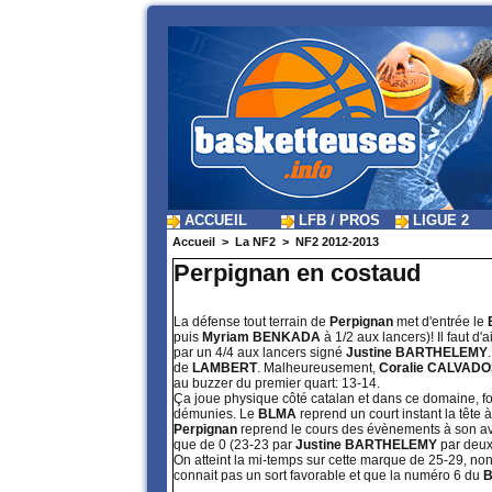
ACCUEIL
LFB / PROS
LIGUE 2
Accueil
>
La NF2
>
NF2 2012-2013
Perpignan en costaud
La défense tout terrain de
Perpignan
met d'entrée le
puis
Myriam BENKADA
à 1/2 aux lancers)! Il faut d'
par un 4/4 aux lancers signé
Justine BARTHELEMY
de
LAMBERT
. Malheureusement,
Coralie CALVAD
au buzzer du premier quart: 13-14.
Ça joue physique côté catalan et dans ce domaine, fo
démunies. Le
BLMA
reprend un court instant la tête
Perpignan
reprend le cours des évènements à son a
que de 0 (23-23 par
Justine BARTHELEMY
par deux 
On atteint la mi-temps sur cette marque de 25-29, non
connait pas un sort favorable et que la numéro 6 du