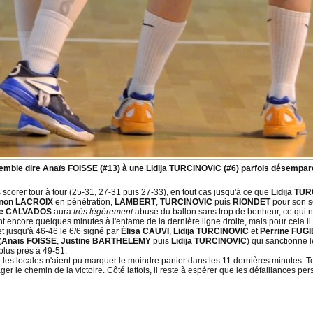
emble dire Anaïs FOISSE (#13) à une Lidija TURCINOVIC (#6) parfois désemparé
corer tour à tour (25-31, 27-31 puis 27-33), en tout cas jusqu'à ce que
Lidija TU
non LACROIX
en pénétration,
LAMBERT
,
TURCINOVIC
puis
RIONDET
pour son s
ie CALVADOS
aura
très légèrement
abusé du ballon sans trop de bonheur, ce qui n
ant encore quelques minutes à l'entame de la dernière ligne droite, mais pour cela il
 et jusqu'à 46-46 le 6/6 signé par
Élisa CAUVI
,
Lidija TURCINOVIC
et
Perrine FUG
(
Anaïs FOISSE
,
Justine BARTHELEMY
puis
Lidija TURCINOVIC
) qui sanctionne 
 plus près à 49-51.
les locales n'aient pu marquer le moindre panier dans les 11 dernières minutes. To
 le chemin de la victoire. Côté lattois, il reste à espérer que les défaillances pe