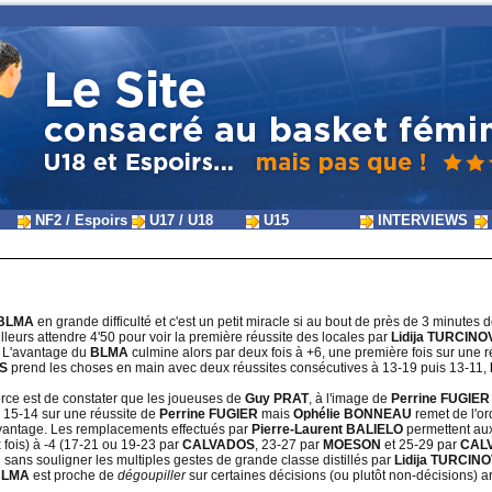
NF2 / Espoirs
U17 / U18
U15
INTERVIEWS
BLMA
en grande difficulté et c'est un petit miracle si au bout de près de 3 minutes d
ailleurs attendre 4'50 pour voir la première réussite des locales par
Lidija TURCINO
. L'avantage du
BLMA
culmine alors par deux fois à +6, une première fois sur une 
OS
prend les choses en main avec deux réussites consécutives à 13-19 puis 13-11,
rce est de constater que les joueuses de
Guy PRAT
, à l'image de
Perrine FUGIER
 à 15-14 sur une réussite de
Perrine FUGIER
mais
Ophélie BONNEAU
remet de l'or
vantage. Les remplacements effectués par
Pierre-Laurent BALIELO
permettent aux 
fois) à -4 (17-21 ou 19-23 par
CALVADOS
, 23-27 par
MOESON
et 25-29 par
CAL
 sans souligner les multiples gestes de grande classe distillés par
Lidija TURCINO
BLMA
est proche de
dégoupiller
sur certaines décisions (ou plutôt non-décisions) arb