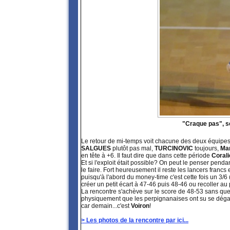
"Craque pas", s
Le retour de mi-temps voit chacune des deux équipes s
SALGUES
plutôt pas mal,
TURCINOVIC
toujours,
Ma
en tête à +6. Il faut dire que dans cette période
Coral
Et si l'exploit était possible? On peut le penser pend
le faire. Fort heureusement il reste les lancers francs
puisqu'à l'abord du money-time c'est cette fois un 3/6 
créer un petit écart à 47-46 puis 48-46 ou recoller au
La rencontre s'achève sur le score de 48-53 sans que 
physiquement que les perpignanaises ont su se dégager
car demain...c'est
Voiron
!
> Les photos de la rencontre par ici...