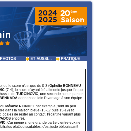
PHOTOS
ET AUSSI...
PRATIQUE
e jeu le score n'est que de 0-3 (
Ophélie BONNEAU
VIC
(7-4), le score n'ayant été alimenté jusque là que
réussite de
TURCINOVIC
, une seconde sur un panier
BENKADA
donnant de loin l'avantage à son équipe
ou
Mélanie RIONDET
par exemple, sont un peu
dre dans la maison bleue (15-17 puis 15-19) et
locales de rester au contact, l'écart ne variant plus
VADOS
encore).
VIC
. Car même si une grande partie d'entre-eux ne
itrales plutôt discutables, c'est juste éblouissant!