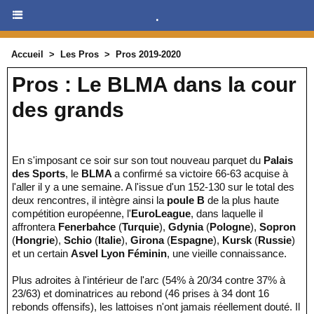
.
Accueil
>
Les Pros
>
Pros 2019-2020
Pros : Le BLMA dans la cour
des grands
En s'imposant ce soir sur son tout nouveau parquet du
Palais
des Sports
, le
BLMA
a confirmé sa victoire 66-63 acquise à
l'aller il y a une semaine. A l'issue d'un 152-130 sur le total des
deux rencontres, il intègre ainsi la
poule B
de la plus haute
compétition européenne, l'
EuroLeague
, dans laquelle il
affrontera
Fenerbahce
(
Turquie
),
Gdynia
(
Pologne
),
Sopron
(
Hongrie
),
Schio
(
Italie
),
Girona
(
Espagne
),
Kursk
(
Russie
)
et un certain
Asvel Lyon Féminin
, une vieille connaissance.
Plus adroites à l'intérieur de l'arc (54% à 20/34 contre 37% à
23/63) et dominatrices au rebond (46 prises à 34 dont 16
rebonds offensifs), les lattoises n'ont jamais réellement douté. Il