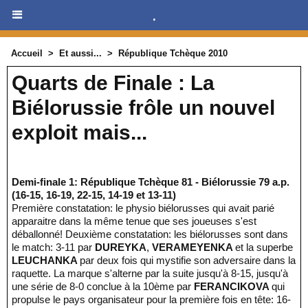
.
Accueil
>
Et aussi...
>
République Tchèque 2010
Quarts de Finale : La
Biélorussie frôle un nouvel
exploit mais...
Demi-finale 1: République Tchèque 81 - Biélorussie 79 a.p.
(16-15, 16-19, 22-15, 14-19 et 13-11)
Première constatation: le physio biélorusses qui avait parié
apparaitre dans la même tenue que ses joueuses s'est
déballonné! Deuxième constatation: les biélorusses sont dans
le match: 3-11 par
DUREYKA
,
VERAMEYENKA
et la superbe
LEUCHANKA
par deux fois qui mystifie son adversaire dans la
raquette. La marque s'alterne par la suite jusqu'à 8-15, jusqu'à
une série de 8-0 conclue à la 10ème par
FERANCIKOVA
qui
propulse le pays organisateur pour la première fois en tête: 16-