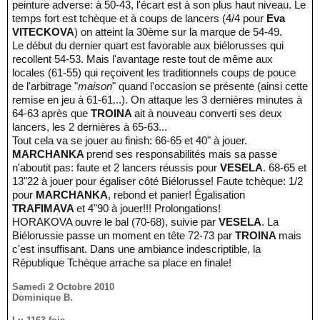
peinture adverse: à 50-43, l'écart est à son plus haut niveau. Le
temps fort est tchèque et à coups de lancers (4/4 pour
Eva
VITECKOVA
) on atteint la 30ème sur la marque de 54-49.
Le début du dernier quart est favorable aux biélorusses qui
recollent 54-53. Mais l'avantage reste tout de même aux
locales (61-55) qui reçoivent les traditionnels coups de pouce
de l'arbitrage "
maison
" quand l'occasion se présente (ainsi cette
remise en jeu à 61-61...). On attaque les 3 dernières minutes à
64-63 après que
TROINA
ait à nouveau converti ses deux
lancers, les 2 dernières à 65-63...
Tout cela va se jouer au finish: 66-65 et 40" à jouer.
MARCHANKA
prend ses responsabilités mais sa passe
n'aboutit pas: faute et 2 lancers réussis pour
VESELA
. 68-65 et
13"22 à jouer pour égaliser côté Biélorusse! Faute tchèque: 1/2
pour
MARCHANKA
, rebond et panier! Égalisation
TRAFIMAVA
et 4"90 à jouer!!! Prolongations!
HORAKOVA ouvre le bal (70-68), suivie par
VESELA
. La
Biélorussie passe un moment en tête 72-73 par
TROINA
mais
c'est insuffisant. Dans une ambiance indescriptible, la
République Tchèque arrache sa place en finale!
Samedi 2 Octobre 2010
Dominique B.