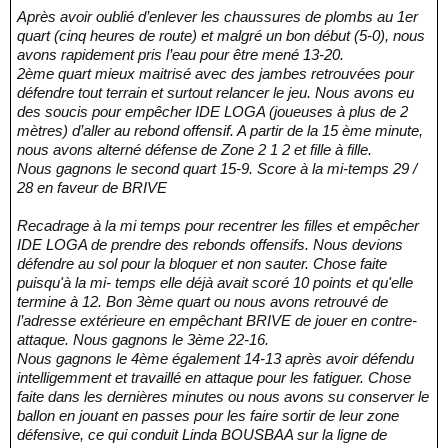
Après avoir oublié d’enlever les chaussures de plombs au 1er
quart (cinq heures de route) et malgré un bon début (5-0), nous
avons rapidement pris l’eau pour être mené 13-20.
2ème quart mieux maitrisé avec des jambes retrouvées pour
défendre tout terrain et surtout relancer le jeu. Nous avons eu
des soucis pour empêcher IDE LOGA (joueuses à plus de 2
mètres) d’aller au rebond offensif. A partir de la 15 ème minute,
nous avons alterné défense de Zone 2 1 2 et fille à fille.
Nous gagnons le second quart 15-9. Score à la mi-temps 29 /
28 en faveur de BRIVE
Recadrage à la mi temps pour recentrer les filles et empêcher
IDE LOGA de prendre des rebonds offensifs. Nous devions
défendre au sol pour la bloquer et non sauter. Chose faite
puisqu'à la mi- temps elle déjà avait scoré 10 points et qu'elle
termine à 12. Bon 3ème quart ou nous avons retrouvé de
l’adresse extérieure en empêchant BRIVE de jouer en contre-
attaque. Nous gagnons le 3ème 22-16.
Nous gagnons le 4ème également 14-13 après avoir défendu
intelligemment et travaillé en attaque pour les fatiguer. Chose
faite dans les dernières minutes ou nous avons su conserver le
ballon en jouant en passes pour les faire sortir de leur zone
défensive, ce qui conduit Linda BOUSBAA sur la ligne de