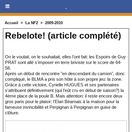
.
Accueil
>
La NF2
>
2009-2010
Rebelote! (article complété)
On le voulait, on le souhaitait, elles l'ont fait: les Espoirs de Guy
PRAT sont allé s'imposer en terre briviste sur le score de 64-
58.
Après un début de rencontre "en descendant du camion", donc
compliqué, le BLMA a pris son hôte à son propre jeu: la zone.
Grâce à cette victoire, Cyrielle HUGUES et ses partenaires
s'attribuent définitivement (qui l'eût cru en début de saison?) la
4ème place de la poule B. Mais attention: il reste encore deux
gros paris pour le plaisir: l'Elan Béarnais à la maison pour la
fameuse invincibilité et Perpignan à Perpignan en guise de
clôture.