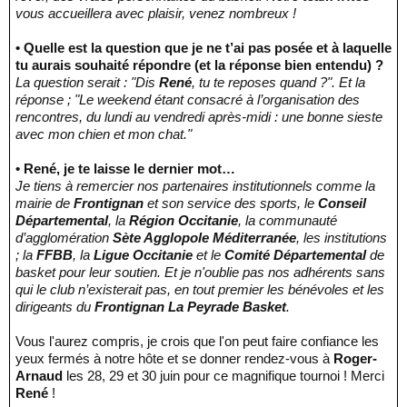
vous accueillera avec plaisir, venez nombreux !
• Quelle est la question que je ne t’ai pas posée et à laquelle
tu aurais souhaité répondre (et la réponse bien entendu) ?
La question serait : "Dis
René
, tu te reposes quand ?". Et la
réponse ; "Le weekend étant consacré à l’organisation des
rencontres, du lundi au vendredi après-midi : une bonne sieste
avec mon chien et mon chat."
• René, je te laisse le dernier mot…
Je tiens à remercier nos partenaires institutionnels comme la
mairie de
Frontignan
et son service des sports, le
Conseil
Départemental
, la
Région Occitanie
, la communauté
d’agglomération
Sète Agglopole Méditerranée
, les institutions
; la
FFBB
, la
Ligue Occitanie
et le
Comité Départemental
de
basket pour leur soutien. Et je n'oublie pas nos adhérents sans
qui le club n’existerait pas, en tout premier les bénévoles et les
dirigeants du
Frontignan La Peyrade Basket
.
Vous l'aurez compris, je crois que l'on peut faire confiance les
yeux fermés à notre hôte et se donner rendez-vous à
Roger-
Arnaud
les 28, 29 et 30 juin pour ce magnifique tournoi ! Merci
René
!