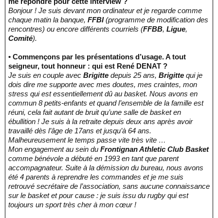
me répondre pour cette interview ?
Bonjour ! Je suis devant mon ordinateur et je regarde comme
chaque matin la banque,
FFBI
(programme de modification des
rencontres) ou encore différents courriels (
FFBB
,
Ligue
,
Comité
).
• Commençons par les présentations d’usage. A tout
seigneur, tout honneur : qui est René DENAT ?
Je suis en couple avec
Brigitte
depuis 25 ans,
Brigitte
qui je
dois dire me supporte avec mes doutes, mes craintes, mon
stress qui est essentiellement dû au basket. Nous avons en
commun 8 petits-enfants et quand l’ensemble de la famille est
réuni, cela fait autant de bruit qu’une salle de basket en
ébullition ! Je suis à la retraite depuis deux ans après avoir
travaillé dès l’âge de 17ans et jusqu’à 64 ans.
Malheureusement le temps passe vite très vite …
Mon engagement au sein du
Frontignan Athletic Club Basket
comme bénévole a débuté en 1993 en tant que parent
accompagnateur. Suite à la démission du bureau, nous avons
été 4 parents à reprendre les commandes et je me suis
retrouvé secrétaire de l’association, sans aucune connaissance
sur le basket et pour cause : je suis issu du rugby qui est
toujours un sport très cher à mon cœur !