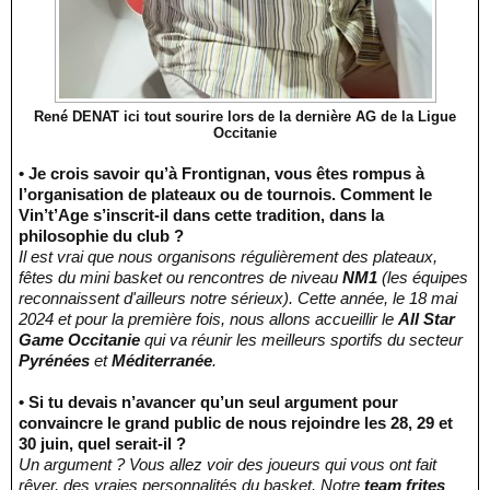
René DENAT ici tout sourire lors de la dernière AG de la Ligue
Occitanie
• Je crois savoir qu’à Frontignan, vous êtes rompus à
l’organisation de plateaux ou de tournois. Comment le
Vin’t’Age s’inscrit-il dans cette tradition, dans la
philosophie du club ?
Il est vrai que nous organisons régulièrement des plateaux,
fêtes du mini basket ou rencontres de niveau
NM1
(les équipes
reconnaissent d'ailleurs notre sérieux). Cette année, le 18 mai
2024 et pour la première fois, nous allons accueillir le
All Star
Game Occitanie
qui va réunir les meilleurs sportifs du secteur
Pyrénées
et
Méditerranée
.
• Si tu devais n’avancer qu’un seul argument pour
convaincre le grand public de nous rejoindre les 28, 29 et
30 juin, quel serait-il ?
Un argument ? Vous allez voir des joueurs qui vous ont fait
rêver, des vraies personnalités du basket. Notre
team frites