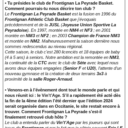
• Tu présides le club de Frontignan La Peyrade Basket.
Comment pourrais-tu nous décrire ton club ?
Le
Frontignan La Peyrade Basket
est la fusion en 1996 du
Frontignan Athletic Club Basket
que j'évoquais
précédemment et de la
JUSL
(
Joyeuse Union Sportive La
Peyradoise
). En 1997, montée en
NM4
et
NF3
; en 2001
montée en
NM3
et
NF2
; en 2003
Champion de France NM3
et montée en
NM2
. Malheureusement la saison dernière nous
sommes redescendus au niveau régional.
Cette saison, le club c'est 280 licenciés et 18 équipes de baby
(4 à 5 ans) à seniors. Notre ambition est la remontée en
NM3
,
la continuité de la
CTC
avec le club de
Sète
avec lequel nous
avons deux équipes engagées (
Senior F
et
U20
), l’attente d’un
nouveau gymnase et la création de deux terrains
3x3
à
proximité de la
salle Roger-Arnaud
.
• Venons-en à l’évènement dont tout le monde parle et qui
nous réunit ici : le Vin’t’Age. S’il a rapidement été acté dès
la fin de la 4ème édition l’été dernier que l’édition 2024
serait organisée dans en Occitanie, le site restait encore à
trouver. Comment Frontignan La Peyrade s’est-il
finalement retrouvé club hôte ?
Le club a entendu parler du
Vin't'Age
par les joueurs qui sont
issus de
Frontignan
et par le fait que je côtoie souvent
Eric LE