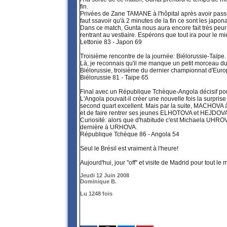
fin.
Privées de Zane TAMANE à l'hôpital après avoir passé la
faut ssavoir qu'à 2 minutes de la fin ce sont les japon
Dans ce match, Gunta nous aura encore fait très peur 
rentrant au vestiaire. Espérons que tout ira pour le m
Lettonie 83 - Japon 69
Troisième rencontre de la journée: Biélorussie-Taïpe.
Là, je reconnais qu'il me manque un petit morceau du 
Biélorussie, troisième du dernier championnat d'Euro
Biélorussie 81 - Taipe 65
Final avec un République Tchèque-Angola décisif pour
L'Angola pouvait-il créer une nouvelle fois la surpr
second quart excellent. Mais par la suite, MACHOVA à
et de faire rentrer ses jeunes ELHOTOVA et HEJDOV
Curiosité: alors que d'habitude c'est Michaela UHRO
dernière à URHOVA.
République Tchèque 86 - Angola 54
Seul le Brésil est vraiment à l'heure!
Aujourd'hui, jour "off" et visite de Madrid pour tout le 
Jeudi 12 Juin 2008
Dominique B.
Lu 1248 fois