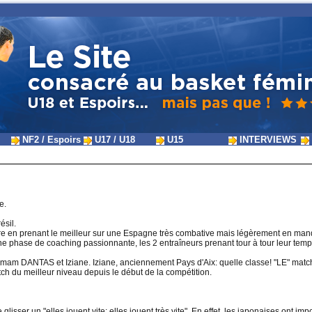
NF2 / Espoirs
U17 / U18
U15
INTERVIEWS
e.
ésil.
ure en prenant le meilleur sur une Espagne très combative mais légèrement en manqu
une phase de coaching passionnante, les 2 entraîneurs prenant tour à tour leur tem
amam DANTAS et Iziane. Iziane, anciennement Pays d'Aix: quelle classe! "LE" match 
tch du meilleur niveau depuis le début de la compétition.
lisser un "elles jouent vite; elles jouent très vite". En effet, les japonaises ont i