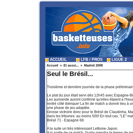
ACCUEIL
LFB / PROS
LIGUE 2
Accueil
>
Et aussi...
>
Madrid 2008
Seul le Brésil...
Troisième et dernière journée de la phase préliminair
Le plat du jour était servi dès 12h45 avec Espagne-Br
Les auriverde auront confirmé qu'elles étaient à l'he
rentré côté ibérique! La fin de match a donné lieu à 
une phase de jeu adaptée.
Grosse victroire donc pour le Brésil de Claudinha, M
dans les tribunes: au moins 500! En tout cas, "LE" ma
Brésil 71 - Espagne 68.
A la suite un très intéressant Lettonie-Japon.
A la sortie de ce match, Gunta prendra le temps de me g