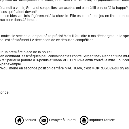
 nuit à vomir, Gunta et ses petites camarades ont bien failli passer "à la trappe"! Et 
aises qui étaient devant!
en se blessant très légèrement à la cheville. Elle est rentrée en jeu en fin de ren
ieux pour dans 48 heures...
match: le second quart pour être précis! Mais il faut dire à ma décharge que le sp
pe, est décidément LA déception de ce début de compétition.
...la première place de la poule!
ise en dominant les tchèques peu convaincantes contre l'Argentine? Pendant une mi-
 fait parler la poudre à 3-points et Ivana VECEROVA a enfin trouvé la mire. Tout c
A par exemple.
VA qui mène en seconde position derrière MACHOVA, c'est MOKROSOVA qui s'y est "
monde...
Accueil
Envoyer à un ami
Imprimer l'article