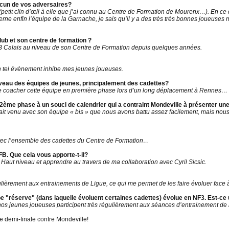
acun de vos adversaires?
petit clin d’œil à elle que j’ai connu au Centre de Formation de Mourenx…). En ce
ncerne enfin l’équipe de la Garnache, je sais qu’il y a des très très bonnes joueus
club et son centre de formation ?
COB Calais au niveau de son Centre de Formation depuis quelques années.
un tel évènement inhibe mes jeunes joueuses.
niveau des équipes de jeunes, principalement des cadettes?
 de coacher cette équipe en première phase lors d’un long déplacement à Rennes…
en 2ème phase à un souci de calendrier qui a contraint Mondeville à présenter
était venu avec son équipe « bis » que nous avons battu assez facilement, mais nous
vec l’ensemble des cadettes du Centre de Formation…
B. Que cela vous apporte-t-il?
e Haut niveau et apprendre au travers de ma collaboration avec Cyril Sicsic.
égulièrement aux entrainements de Ligue, ce qui me permet de les faire évoluer fac
 "réserve" (dans laquelle évoluent certaines cadettes) évolue en NF3. Est-ce
nos jeunes joueuses participent très régulièrement aux séances d’entrainement de 
e demi-finale contre Mondeville!