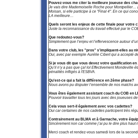
Pouvez-vous me citer la meilleure joueuse des ch
Je vais dire Mademoiselle Roche pour Montpellier… (
Moisan, si elle participe à ce "Final 4". En ce qui co
LA meilleure…
Quels seront les enjeux de cette finale pour votre 
Juste la reconnaissance du travail effectué par le 
Que redoutez-vous?
Simplement que l’enjeu et l’effervescence autour d’
Dans votre club, les "pros" s'impliquent-elles au 
Oui, avec par exemple Aurélie Cibert qui a accepté
Si je vous dit que vous devez votre qualification 
Qu’il n’y a pas que ça! lol Effectivement Mondeville 
pénalités infligés à l'ESBVA.
Qu'est-ce qui a fait la différence en 2ème phase?
Nous avons pu disputer l’ensemble de nos matchs a
Vous êtes également assistant coach du COB en LF
Pouvoir travailler tous les jours avec des joueuses d
Cela vous sert-il également avec vos cadettes?
Oui car certaines de nos cadettes participent très r
Contrairement au BLMA et à Garnache, votre équipe
Sincèrement non car comme j’ai pu le dire plus haut 
Merci coach et rendez-vous samedi lors de la second