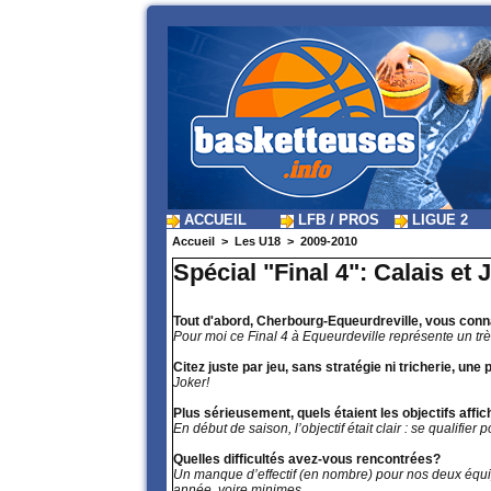
ACCUEIL
LFB / PROS
LIGUE 2
Accueil
>
Les U18
>
2009-2010
Spécial "Final 4": Calais e
Tout d'abord, Cherbourg-Equeurdreville, vous conn
Pour moi ce Final 4 à Equeurdeville représente un tr
Citez juste par jeu, sans stratégie ni tricherie, un
Joker!
Plus sérieusement, quels étaient les objectifs affi
En début de saison, l’objectif était clair : se qualifi
Quelles difficultés avez-vous rencontrées?
Un manque d’effectif (en nombre) pour nos deux équ
année, voire minimes.