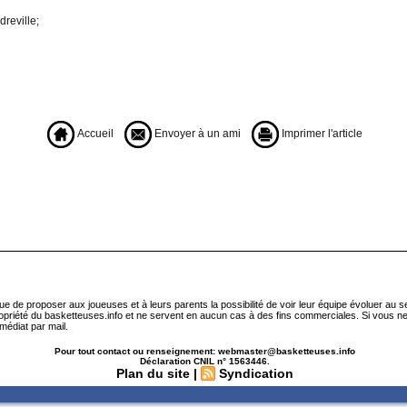
dreville;
Accueil
Envoyer à un ami
Imprimer l'article
que de proposer aux joueuses et à leurs parents la possibilité de voir leur équipe évoluer au 
ropriété du basketteuses.info et ne servent en aucun cas à des fins commerciales. Si vous ne
médiat par mail.
Pour tout contact ou renseignement: webmaster@basketteuses.info
Déclaration CNIL n° 1563446.
Plan du site
|
Syndication