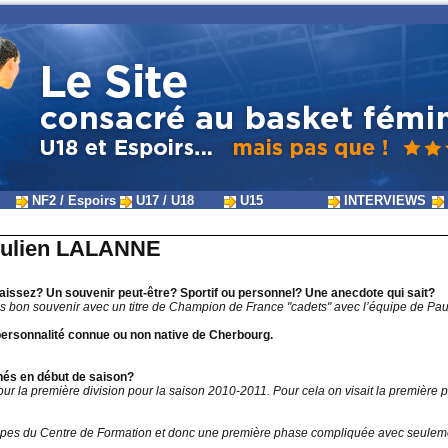
NF2 / Espoirs
U17 / U18
U15
INTERVIEWS
t Julien LALANNE
aissez? Un souvenir peut-être? Sportif ou personnel? Une anecdote qui sait?
ès bon souvenir avec un titre de Champion de France "cadets" avec l’équipe de Pa
e personnalité connue ou non native de Cherbourg.
chés en début de saison?
er pour la première division pour la saison 2010-2011. Pour cela on visait la premièr
ipes du Centre de Formation et donc une première phase compliquée avec seulemen