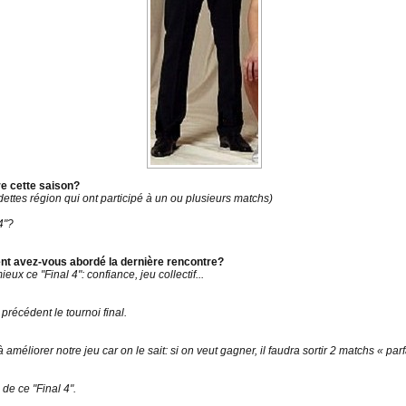
re cette saison?
ttes région qui ont participé à un ou plusieurs matchs)
4"?
ent avez-vous abordé la dernière rencontre?
x ce "Final 4": confiance, jeu collectif...
récédent le tournoi final.
méliorer notre jeu car on le sait: si on veut gagner, il faudra sortir 2 matchs « parf
de ce "Final 4".