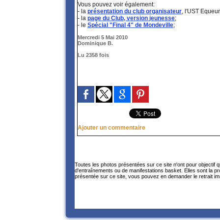
Vous pouvez voir également:
- la
présentation du club organisateur
, l'UST Equeur
- la
page du Club, version jeunesse
;
- le
Spécial "Final 4" de Mondeville
;
Mercredi 5 Mai 2010
Dominique B.
Lu 2358 fois
Ajouter un commentaire
Toutes les photos présentées sur ce site n'ont pour objectif 
d'entraînements ou de manifestations basket. Elles sont la p
présentée sur ce site, vous pouvez en demander le retrait im