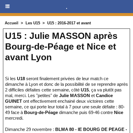
.
Accueil
>
Les U15
>
U15 : 2016-2017 et avant
U15 : Julie MASSON après
Bourg-de-Péage et Nice et
avant Lyon
Si les
U18
seront finalement privées de leur match ce
dimanche à Lyon et donc de la possibilité de se reprendre après
2 difficiles défaites cette semaine, côté
U15
, ça va plutôt pas
mal, merci. Les "petites" de
Julie MASSON
et
Candice
GUINET
ont effectivement enchainé deux victoires cette
semaine, ce qui porte leur total à 7 pour une seule défaite : 80-
49 face à
Bourg-de-Péage
dimanche puis 69-46 contre
Nice
mercredi.
Dimanche 29 novembre :
BLMA 80 - IE BOURG DE PEAGE -