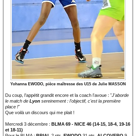
Yohanna EWODO, pièce maîtresse des U15 de Julie MASSON
Du coup, l’appétit grandit encore et la coach l'avoue : "
J'aborde
le match de
Lyon
sereinement : l'objectif, c'est la première
place !
"
Que voilà un discours qui me plait !
Mercredi 3 décembre :
BLMA 69 - NICE 46 (14-15, 18-4, 19-16
et 18-11)
Pour le BLMA :
BRIAL
2 pts,
EWODO
31 pts,
ALCOVERO
9