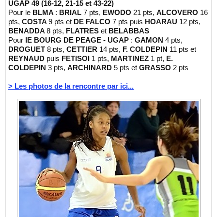
UGAP 49 (16-12, 21-15 et 43-22)
Pour le
BLMA
:
BRIAL
7 pts,
EWODO
21 pts,
ALCOVERO
16
pts,
COSTA
9 pts et
DE FALCO
7 pts puis
HOARAU
12 pts,
BENADDA
8 pts,
FLATRES
et
BELABBAS
Pour
IE BOURG DE PEAGE - UGAP
:
GAMON
4 pts,
DROGUET
8 pts,
CETTIER
14 pts,
F. COLDEPIN
11 pts et
REYNAUD
puis
FETISOI
1 pts,
MARTINEZ
1 pt,
E.
COLDEPIN
3 pts,
ARCHINARD
5 pts et
GRASSO
2 pts
> Les photos de la rencontre par ici...