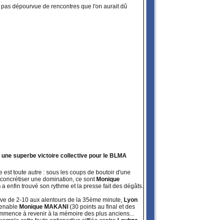
est pas dépourvue de rencontres que l'on aurait dû
 une superbe victoire collective pour le BLMA
 est toute autre : sous les coups de boutoir d'une
 concrétiser une domination, ce sont
Monique
n
a enfin trouvé son rythme et la presse fait des dégâts.
tive de 2-10 aux alentours de la 35ème minute,
Lyon
ntenable
Monique MAKANI
(30 points au final et des
mmence à revenir à la mémoire des plus anciens...