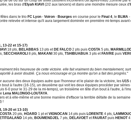
p de dé ou sur un coup de sifflet (souvent incohérent cet après-midi) ,comme par ex
lée, les bras d'
Elyah KIAVI
(2/2 aux lancers) et dans une moindre mesure ceux d'
-fêtes dans le trio
FC Lyon
-
Voiron
-
Bourges
en course pour le
Final 4
, le
BLMA
-
ontre relevée et intense qu'il aura largement dominée en première mi-temps avant 
 13-22 et 15-17)
IAVI
18 pts,
BELABBAS
13 pts et
DE FALCO
2 pts puis
COSTA
5 pts,
MARMILLO
ts,
SECCHIAROLI
8 pts,
MAKANI
30 pts,
TSHIBUABUA
3 pts et
FAIVRE
puis
VER
vraiment très heureuse de cette victoire. elle fait vraiment du bien mentalement, sur
majorité à avoir doublé. Ça nous encourage et ça montre qu'on a fait des progrès.
"
aucune des deux équipes autre que l'honneur et le plaisir de la victoire, les
U15
bout à l'autre (16-15), un deuxième qui voit les deux équipes procéder par séries 
s 6-0 pour le 31-29 de la mi-temps), un troisième en tête d'un bout à l'autre, à l'im
de
Lena MALONGO-LOUTAYA
.
ers et à elle-même et une bonne manière d'effacer la terrible défaite de la semaine
) !
, 19-20 et 13-10)
COSTA
20 pts,
HOARD
1 pt et
VIGNOCAN
14 pts puis
LORENTE
4 pts,
LAMMOU
ETITGALAND
14 pts,
BOUMENDJEL
7 pts,
DELAVOET
et
FAURAT
puis
HENOT
4 