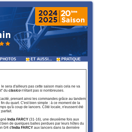
PHOTOS
ET AUSSI...
PRATIQUE
ne le sera d'ailleurs pas cette saison mais cela ne va
nt" du
clasico
n'étant pas si nombreuses.
ficacité, prenant ainsi les commandes grâce au tandem
fin du quart. C'est bien simple : à ce moment de la
temps qu'à coup de lancers. Côté locale, n'eussent été
 parfait.
signé
India FARCY
(31-16), une deuxième fois aux
nt bien de quelques balles perdues par leurs hôtes du
n 0/4 d'
India FARCY
aux lancers dans la dernière