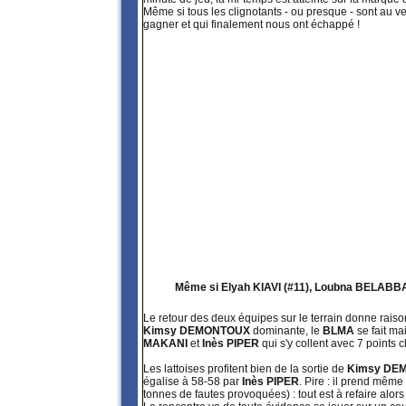
Même si tous les clignotants - ou presque - sont au ver
gagner et qui finalement nous ont échappé !
Même si Elyah KIAVI (#11), Loubna BELABBAS (
Le retour des deux équipes sur le terrain donne raiso
Kimsy DEMONTOUX
dominante, le
BLMA
se fait ma
MAKANI
et
Inès PIPER
qui s'y collent avec 7 points
Les lattoises profitent bien de la sortie de
Kimsy DE
égalise à 58-58 par
Inès PIPER
. Pire : il prend même
tonnes de fautes provoquées) : tout est à refaire alors 