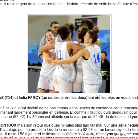
t, il reste urgent de ne pas s'emballer : l'histoire récente de cette belle équipe n'
#14) et India FARCY (au centre, entre les deux) ont été les plus en vue, c'est
n à ceux qui ont décidé de ne pas tomber dans l'excès de confiance car la rencontre
intenant largement bousculer en défense. Et comme il faut toujours quelqu'un pour
 chacune (52-42). La 30ème est atteinte sur la marque de 52-48 : la défense de
Lyo
MONTOUX
mais son retour quelques minutes plus tard fait mal. Sur une série néga
 l'avantage pour la première fois de la rencontre à 62-63 sur un lancer signé de l'i
qu'il reste 1'58 à jouer et le désormais célèbre "
et à la fin, c'est
Lyon
qui gagne
" co