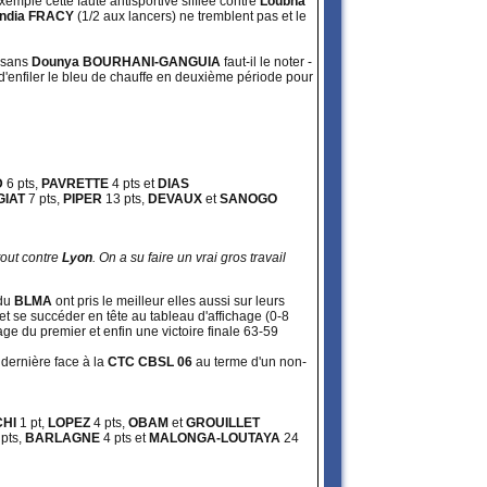
emple cette faute antisportive sifflée contre
Loubna
India FRACY
(1/2 aux lancers) ne tremblent pas et le
 sans
Dounya BOURHANI-GANGUIA
faut-il le noter -
d'enfiler le bleu de chauffe en deuxième période pour
D
6 pts,
PAVRETTE
4 pts et
DIAS
GIAT
7 pts,
PIPER
13 pts,
DEVAUX
et
SANOGO
tout contre
Lyon
. On a su faire un vrai gros travail
du
BLMA
ont pris le meilleur elles aussi sur leurs
et se succéder en tête au tableau d'affichage (0-8
age du premier et enfin une victoire finale 63-59
 dernière face à la
CTC CBSL 06
au terme d'un non-
CHI
1 pt,
LOPEZ
4 pts,
OBAM
et
GROUILLET
pts,
BARLAGNE
4 pts et
MALONGA-LOUTAYA
24