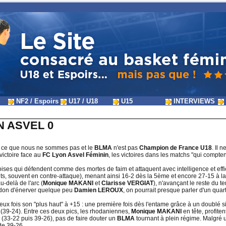
NF2 / Espoirs
U17 / U18
U15
INTERVIEWS
ON ASVEL 0
r ce que nous ne sommes pas et le
BLMA
n'est pas
Champion de France U18
. Il 
victoire face au
FC Lyon Asvel Féminin
, les victoires dans les matchs "qui compte
toises qui défendent comme des mortes de faim et attaquent avec intelligence et ef
nts, souvent en contre-attaque), menant ainsi 16-2 dès la 5ème et encore 27-15 à la 
u-delà de l'arc (
Monique MAKANI
et
Clarisse VERGIAT
), n'avançant le reste du 
e don d'énerver quelque peu
Damien LEROUX
, on pourrait presque parler d'un quart
eux fois son "plus haut" à +15 : une première fois dès l'entame grâce à un doublé 
A
(39-24). Entre ces deux pics, les rhodaniennes,
Monique MAKANI
en tête, profite
 (33-22 puis 39-26), pas de faire douter un
BLMA
tournant à plein régime. Malgré u
de 39-26.