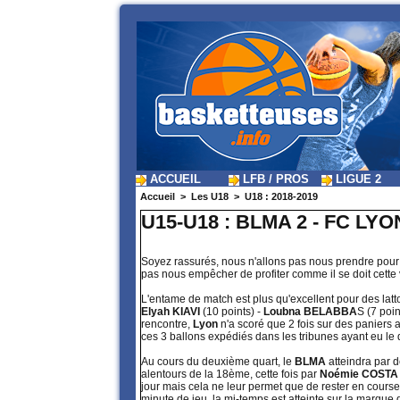
ACCUEIL
LFB / PROS
LIGUE 2
Accueil
>
Les U18
>
U18 : 2018-2019
U15-U18 : BLMA 2 - FC LY
Soyez rassurés, nous n'allons pas nous prendre pou
pas nous empêcher de profiter comme il se doit cette 
L'entame de match est plus qu'excellent pour des lat
Elyah KIAVI
(10 points) -
Loubna BELABBA
S (7 poi
rencontre,
Lyon
n'a scoré que 2 fois sur des paniers a
ces 3 ballons expédiés dans les tribunes ayant eu l
Au cours du deuxième quart, le
BLMA
atteindra par d
alentours de la 18ème, cette fois par
Noémie COST
jour mais cela ne leur permet que de rester en course
minute de jeu, la mi-temps est atteinte sur la marque 