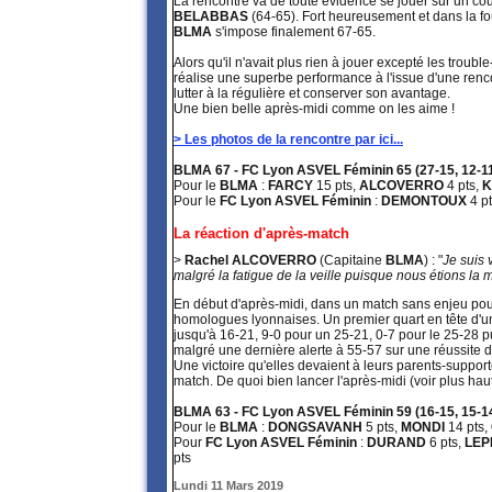
La rencontre va de toute évidence se jouer sur un cou
BELABBAS
(64-65). Fort heureusement et dans la fou
BLMA
s'impose finalement 67-65.
Alors qu'il n'avait plus rien à jouer excepté les trouble
réalise une superbe performance à l'issue d'une renc
lutter à la régulière et conserver son avantage.
Une bien belle après-midi comme on les aime !
> Les photos de la rencontre par ici...
BLMA 67 - FC Lyon ASVEL Féminin 65 (27-15, 12-11,
Pour le
BLMA
:
FARCY
15 pts,
ALCOVERRO
4 pts,
K
Pour le
FC Lyon ASVEL Féminin
:
DEMONTOUX
4 p
La réaction d'après-match
>
Rachel ALCOVERRO
(Capitaine
BLMA
) : "
Je suis 
malgré la fatigue de la veille puisque nous étions la 
En début d'après-midi, dans un match sans enjeu pour 
homologues lyonnaises. Un premier quart en tête d'un 
jusqu'à 16-21, 9-0 pour un 25-21, 0-7 pour le 25-28 pui
malgré une dernière alerte à 55-57 sur une réussite 
Une victoire qu'elles devaient à leurs parents-support
match. De quoi bien lancer l'après-midi (voir plus haut
BLMA 63 - FC Lyon ASVEL Féminin 59 (16-15, 15-14
Pour le
BLMA
:
DONGSAVANH
5 pts,
MONDI
14 pts,
Pour
FC Lyon ASVEL Féminin
:
DURAND
6 pts,
LEP
pts
Lundi 11 Mars 2019