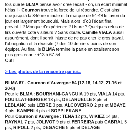
fois que le
BLMA
pense avoir créé l'écart - oh, un écart minimal
hélas ! -
Cournon
trouve la force de lui répondre. C'est ainsi
que jusqu'à la 34ème minute et la marque de 54-49 le favori du
jour est largement bousculé. Mais alors, d'où l'écart final
provint-il ? Manque d'expérience ? Usure ? Quelques refus de
tirs ouverts côté visiteurs ? Sans doute.
Camille VIALA
aussi
assurément, dont il serait injuste de ne pas citer le gros travail,
l'abnégation et la réussite (7 des 10 derniers points de son
équipe). Au final, le
BLMA
termine la partie en totalisant son
plus gros écart : +13 à 67-54.
Ouf !
> Les photos de la rencontre par ici...
BLMA 67 - Cournon d'Auvergne 54 (12-18, 14-12, 21-16 et
20-8)
Pour le
BLMA
:
BOURHANI-GANGUIA
19 pts,
VIALA
14 pts,
FOUILLAT-BERGER
13 pts,
DELARUELLE
8 pts et
LEBLANC
puis
LEBRE
3 pts,
ALCOVERRO
2 pts et
MBAYE
4 pts,
KAMENI
4 pts et
SOPPI EKANE
Pour
Cournon d'Auvergne
:
TENA
12 pts,
WIKIEZ
14 pts,
RAYNAL
7 pts,
JOLIVOT
9 pts et
FERREIRA
puis
CABRAL
5
pts,
RIPOLL
2 pts,
DEGACHE
5 pts et
DELAGE