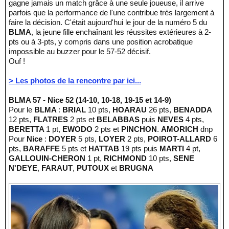
gagne jamais un match grâce à une seule joueuse, il arrive
parfois que la performance de l'une contribue très largement à
faire la décision. C'était aujourd'hui le jour de la numéro 5 du
BLMA
, la jeune fille enchaînant les réussites extérieures à 2-
pts ou à 3-pts, y compris dans une position acrobatique
impossible au buzzer pour le 57-52 décisif.
Ouf !
> Les photos de la rencontre par ici...
BLMA 57 - Nice 52 (14-10, 10-18, 19-15 et 14-9)
Pour le
BLMA
:
BRIAL
10 pts,
HOARAU
26 pts,
BENADDA
12 pts,
FLATRES
2 pts et
BELABBAS
puis
NEVES
4 pts,
BERETTA
1 pt,
EWODO
2 pts et
PINCHON
.
AMORICH
dnp
Pour
Nice
:
DOYER
5 pts,
LOYER
2 pts,
POIROT-ALLARD
6
pts,
BARAFFE
5 pts et
HATTAB
19 pts puis
MARTI
4 pt,
GALLOUIN-CHERON
1 pt,
RICHMOND
10 pts,
SENE
N'DEYE
,
FARAUT
,
PUTOUX
et
BRUGNA