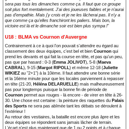
sera pas tous les dimanches comme ça. Il faut que ce groupe
soit plus fort mentalement. J'ai des joueuses faibles et je n'aurai
pas d'empathie. Mais j'y crois et je ne les lâcherai pas. Il n'y a
que comme ça qu'elles franchiront les paliers. Mais bon, la
victoire est là et le dimanche soir est bien plus sympa !
"
U18 : BLMA vs Cournon d'Auvergne
Contrairement à ce à quoi l'on pouvait s'attendre eu égard au
classement des deux équipes, c'est bel et bien
Cournon
qui
prend les devants et qui fait la course en tête, et pas qu'un peu,
pas que par hasard : 0-3 (
Emma JOLIVOT
), 5-8 (
Maeva
CABRAL
), 9-15 (
Margot RIPOLL
) et même 12-18 (
Juliette
WIKIEZ
au "2+1") à la 10ème. Il faut attendre une bonne série
et la 16ème minute pour que les locales parviennent à repasser
en tête (21-20,
Héléna DELARUELLE
) mais malheureusement
pas pour longtemps puisque la bonne fin de période de
Cournon
permet aux rouges - là encore - de virer en tête à 26-
30. Une chose est certaine : la peinture des raquettes du
Palais
des Sports
ne sera pas abîmée tant les débats se déroulent à
l'extérieur !
Au retour des vestiaires, la bataille est encore plus âpre et les
deux équipes se répondent sans jamais lâcher de terrain.
L'écart n'est plus maintenant que de 1 ou 2 points et à chaque