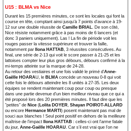
U15 : BLMA vs Nice
Durant les 15 premières minutes, ce sont les locales qui font la
course en tête, comptant ainsi jusqu'à 7 points d'avance à 19-
12 sur une double réussite de
Camille BRIAL
. De son côté,
Nice résiste notamment grâce à pas moins de 6 lancers (et
donc 3 paniers uniquement). Las ! La fin de période voit les
rouges passer la vitesse supérieure et trouver la faille,
notamment par
Ilona HATTAB
, 3 réussites consécutives. Au
final, une série de 2-13 qui voit le score passer à 21-25 et les
lattoises compter leur plus gros débours, débours confirmé à la
mi-temps atteinte sur la marque de 24-28.
Au retour des vestiaires et une fois validé le primé d'
Anne-
Gaëlle HOARA
U, le
BLMA
concède un nouveau 0-8 qui voit
cette fois le débours atteindre les 8 unités à 27-35. Les deux
équipes se rendent maintenant coup pour coup ou presque
dans une partie devenue d'un bien meilleur niveau que ce qui a
été proposé lors des 20 premières minutes. Il faut dire que les
"petites" de
Nice
(
Lolita DOYER
,
Shayan POIROT-ALLARD
ou encore
Hermance MARTI
) posent maintenant pas mal de
souci aux blanches ! Seul point positif en dehors de la meilleure
maîtrise de l'impact
Ilona HATTAB
: celles-ci ont l'arme fatale
du jour,
Anne-Gaëlle HOARAU
. Car s'il est vrai que l'on ne