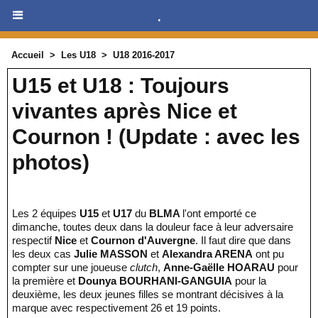
.
Accueil
>
Les U18
>
U18 2016-2017
U15 et U18 : Toujours
vivantes après Nice et
Cournon ! (Update : avec les
photos)
Les 2 équipes
U15
et
U17
du
BLMA
l'ont emporté ce
dimanche, toutes deux dans la douleur face à leur adversaire
respectif
Nice
et
Cournon d'Auvergne
. Il faut dire que dans
les deux cas
Julie MASSON
et
Alexandra ARENA
ont pu
compter sur une joueuse
clutch
,
Anne-Gaëlle HOARAU
pour
la première et
Dounya BOURHANI-GANGUIA
pour la
deuxième, les deux jeunes filles se montrant décisives à la
marque avec respectivement 26 et 19 points.