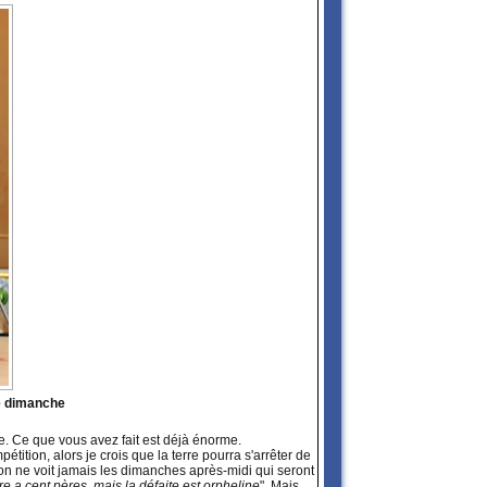
 ce dimanche
ive. Ce que vous avez fait est déjà énorme.
tition, alors je crois que la terre pourra s'arrêter de
l'on ne voit jamais les dimanches après-midi qui seront
ire a cent pères, mais la défaite est orpheline
". Mais