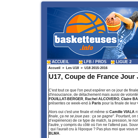
ACCUEIL
LFB / PROS
LIGUE 2
Accueil
>
Les U18
>
U18 2015-2016
U17, Coupe de France Jour J
C'est tout ce que l'on peut espérer en ce jour de final
d'insouciance, de détachement mais aussi de volonté 
FOUILLAT-BERGER
,
Rachel ALCOVERO
,
Claire B
présentes ce week-end à
Paris
pour la finale de leur
Alors oui c'est une finale et même si
Camille VIALA
n'
finale, ça ne se joue pas : ça se gagne
". Pourtant, on
d’expérience) de ce type de match, la pression, le nom
l'autre, y compris du côté où l'on ne l'attend pas. S
: qui l'aurait cru à l'époque ? Pas plus moi que vous
BLMA
.