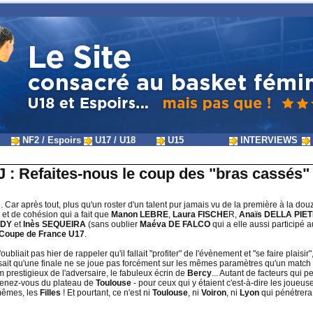
NF2 / Espoirs
U17 / U18
U15
INTERVIEWS
 : Refaites-nous le coup des "bras cassés" 
e. Car après tout, plus qu'un roster d'un talent pur jamais vu de la première à la do
et de cohésion qui a fait que
Manon LEBRE
,
Laura FISCHE
R,
Anaïs DELLA PIE
ADY
et
Inès SEQUEIRA
(sans oublier
Maéva DE FALCO
qui a elle aussi participé 
Coupe de France U17
.
oubliait pas hier de rappeler qu'il fallait "profiter" de l'évènement et "se faire plaisir
 sait qu'une finale ne se joue pas forcément sur les mêmes paramètres qu'un match "
 prestigieux de l'adversaire, le fabuleux écrin de
Bercy
... Autant de facteurs qui 
ouvenez-vous du plateau de
Toulouse
- pour ceux qui y étaient c'est-à-dire les joueus
-mêmes, les
Filles
! Et pourtant, ce n'est ni
Toulouse
, ni
Voiron
, ni
Lyon
qui pénétrera 