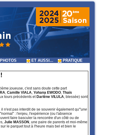
PHOTOS
ET AUSSI...
PRATIQUE
!
uzième joueuse, c'est sans doute cette part
TRA
,
Camille VIALA
,
Yohana EWODO
,
Thaïs
aux tours précédents et
Darlène VILULA
, blessée) sont
", il n'est pas interdit de se souvenir également qu'"
une
normal" : l'enjeu, l'expérience (ou l'absence
peuvent faire basculer la rencontre d'un côté ou de
es,
Julie MASSON
, une paire de parents et moi-même
sur le parquet tout à l'heure mais bel et bien le