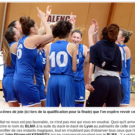
scènes de joie (ici lors de la qualification pour la finale) que l'on espère revoir
ultat ne nous est pas favorable, ce n'est pas moi qui vous en voudrai. Quoi qu'il arr
scrire le nom du
BLMA
à la suite du
back-to-back
de
Lyon
au palmarès de cette compé
profiter de ces instants magiques, tout en n'oubliant pas d'observer tous ceux que 
ait
John Fitzgerald KENNEDY
qui ne connaissait pourtant pas le
BLMA
: "
La victo