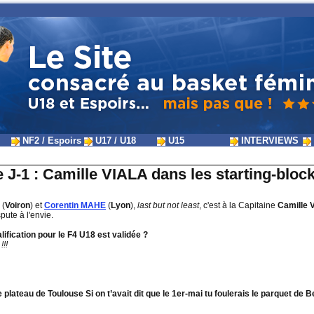
NF2 / Espoirs
U17 / U18
U15
INTERVIEWS
J-1 : Camille VIALA dans les starting-block
(
Voiron
) et
Corentin MAHE
(
Lyon
),
last but not least
, c'est à la Capitaine
Camille 
spute à l'envie.
ification pour le F4 U18 est validée ?
!!!
plateau de Toulouse Si on t’avait dit que le 1er-mai tu foulerais le parquet de 