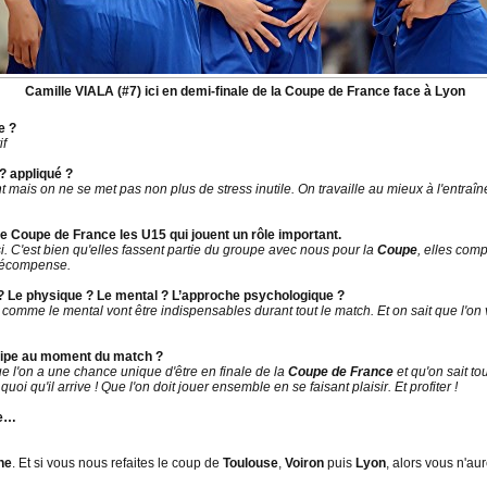
Camille VIALA (#7) ici en demi-finale de la Coupe de France face à Lyon
e ?
if
? appliqué ?
nt mais on ne se met pas non plus de stress inutile. On travaille au mieux à l'entra
tte Coupe de France les U15 qui jouent un rôle important.
si. C'est bien qu'elles fassent partie du groupe avec nous pour la
Coupe
, elles com
 récompense.
 ? Le physique ? Le mental ? L’approche psychologique ?
 comme le mental vont être indispensables durant tout le match. Et on sait que l'on 
quipe au moment du match ?
ue l'on a une chance unique d'être en finale de la
Coupe de France
et qu'on sait tou
oi qu'il arrive ! Que l'on doit jouer ensemble en se faisant plaisir. Et profiter !
le…
ne
. Et si vous nous refaites le coup de
Toulouse
,
Voiron
puis
Lyon
, alors vous n'aur