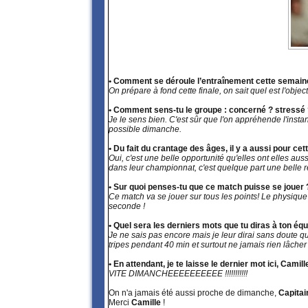
• Comment se déroule l’entraînement cette semain
On prépare à fond cette finale, on sait quel est l'object
• Comment sens-tu le groupe : concerné ? stressé 
Je le sens bien. C'est sûr que l'on appréhende l'insta
possible dimanche.
• Du fait du crantage des âges, il y a aussi pour ce
Oui, c'est une belle opportunité qu'elles ont elles aus
dans leur championnat, c'est quelque part une belle
• Sur quoi penses-tu que ce match puisse se jouer
Ce match va se jouer sur tous les points! Le physique
seconde !
• Quel sera les derniers mots que tu diras à ton é
Je ne sais pas encore mais je leur dirai sans doute q
tripes pendant 40 min et surtout ne jamais rien lâcher qu
• En attendant, je te laisse le dernier mot ici, Camil
VITE DIMANCHEEEEEEEEEE !!!!!!!!!!!
On n'a jamais été aussi proche de dimanche,
Capitai
Merci
Camille
!