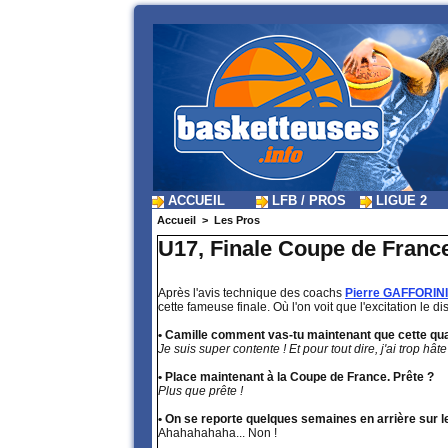
ACCUEIL
LFB / PROS
LIGUE 2
Accueil
>
Les Pros
U17, Finale Coupe de France 
Après l'avis technique des coachs
Pierre GAFFORINI
cette fameuse finale. Où l'on voit que l'excitation le di
• Camille comment vas-tu maintenant que cette qual
Je suis super contente ! Et pour tout dire, j'ai trop hâte 
• Place maintenant à la Coupe de France. Prête ?
Plus que prête !
• On se reporte quelques semaines en arrière sur le 
Ahahahahaha... Non !