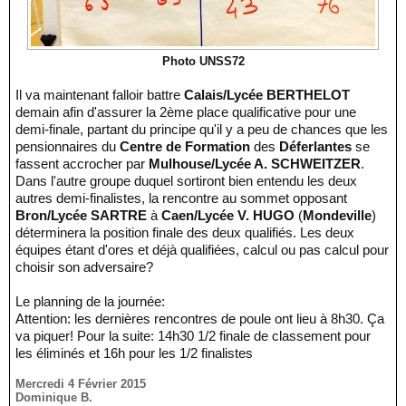
Photo UNSS72
Il va maintenant falloir battre
Calais/Lycée BERTHELOT
demain afin d'assurer la 2ème place qualificative pour une
demi-finale, partant du principe qu'il y a peu de chances que les
pensionnaires du
Centre de Formation
des
Déferlantes
se
fassent accrocher par
Mulhouse/Lycée A. SCHWEITZER
.
Dans l'autre groupe duquel sortiront bien entendu les deux
autres demi-finalistes, la rencontre au sommet opposant
Bron/Lycée SARTRE
à
Caen/Lycée V. HUGO
(
Mondeville
)
déterminera la position finale des deux qualifiés. Les deux
équipes étant d'ores et déjà qualifiées, calcul ou pas calcul pour
choisir son adversaire?
Le planning de la journée:
Attention: les dernières rencontres de poule ont lieu à 8h30. Ça
va piquer! Pour la suite: 14h30 1/2 finale de classement pour
les éliminés et 16h pour les 1/2 finalistes
Mercredi 4 Février 2015
Dominique B.