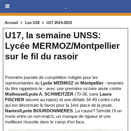
.
Accueil
>
Les U18
>
U17 2014-2015
U17, la semaine UNSS:
Lycée MERMOZ/Montpellier
sur le fil du rasoir
Première journée de compétition mitigée pour les
représentantes du
Lycée MERMOZ
de
Montpellier
- tenantes
du titre rappelons-le - avec une première victoire aisée contre
Mulhouse/Lycée A. SCHWEITZER
(70-38, sans
Laura
FISCHER
laissée au repos) et une défaite 34-49 contre celui
qui est désormais le favori pour la 1ère place de la poule,
Nantes/Lycée BOURDONNIERES
. La cause? Semble t'il un
mixte entre un non-match, un manque de rigueur et une
meilleure réussite dans le camp d'en face.