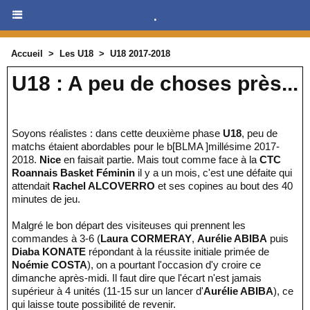
.
Accueil
>
Les U18
>
U18 2017-2018
U18 : A peu de choses près...
Soyons réalistes : dans cette deuxième phase
U18
, peu de
matchs étaient abordables pour le b[BLMA ]millésime 2017-
2018.
Nice
en faisait partie. Mais tout comme face à la
CTC
Roannais Basket Féminin
il y a un mois, c'est une défaite qui
attendait
Rachel ALCOVERRO
et ses copines au bout des 40
minutes de jeu.
Malgré le bon départ des visiteuses qui prennent les
commandes à 3-6 (
Laura CORMERAY
,
Aurélie ABIBA
puis
Diaba KONATE
répondant à la réussite initiale primée de
Noémie COSTA
), on a pourtant l'occasion d'y croire ce
dimanche après-midi. Il faut dire que l'écart n'est jamais
supérieur à 4 unités (11-15 sur un lancer d'
Aurélie ABIBA
), ce
qui laisse toute possibilité de revenir.