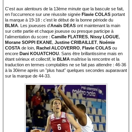
C'est aux alentours de la 13ème minute que la bascule se fait,
en l’occurrence sur une réussite signée
Flavie COLAS
portant
la marque à 19-18 : c'est le début de la bonne période du
BLMA
. Les joueuses d'
Anaïs DEAS
ont maintenant la main
sur cette partie et chaque joueuse ou presque participe à
l'alimentation du score :
Camille FLATRES
,
Nissy LOGUE
,
Morane SOPPI EKANE
,
Justine CRIBAILLET
,
Noémie
COSTA
de loin,
Rachel ALCOVERRO
,
Flavie COLAS
ou
encore
Dani KOUATCHOU
. Sans être brillantissime mais en
étant sérieux et collectif, le
BLMA
maîtrise la rencontre et la
traduction en termes comptables ne se fait pas attendre : 46-36
à la 30ème après un "plus haut" quelques secondes auparavant
sur la marque de 44-33.