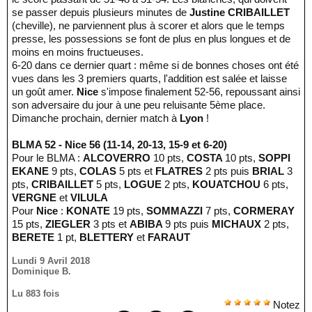
se passer depuis plusieurs minutes de
Justine CRIBAILLET
(cheville), ne parviennent plus à scorer et alors que le temps
presse, les possessions se font de plus en plus longues et de
moins en moins fructueuses.
6-20 dans ce dernier quart : même si de bonnes choses ont été
vues dans les 3 premiers quarts, l'addition est salée et laisse
un goût amer.
Nice
s'impose finalement 52-56, repoussant ainsi
son adversaire du jour à une peu reluisante 5ème place.
Dimanche prochain, dernier match à
Lyon
!
BLMA 52 - Nice 56 (11-14, 20-13, 15-9 et 6-20)
Pour le BLMA :
ALCOVERRO
10 pts,
COSTA
10 pts,
SOPPI
EKANE
9 pts,
COLAS
5 pts et
FLATRES
2 pts puis
BRIAL
3
pts,
CRIBAILLET
5 pts,
LOGUE
2 pts,
KOUATCHOU
6 pts,
VERGNE
et
VILULA
Pour
Nice
:
KONATE
19 pts,
SOMMAZZI
7 pts,
CORMERAY
15 pts,
ZIEGLER
3 pts et
ABIBA
9 pts puis
MICHAUX
2 pts,
BERETE
1 pt,
BLETTERY
et
FARAUT
Lundi 9 Avril 2018
Dominique B.
Lu 883 fois
Notez