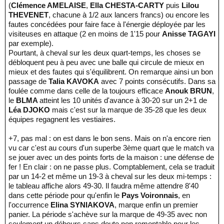
(
Clémence AMELAISE
,
Ella CHESTA-CARTY
puis
Lilou
THEVENET
, chacune à 1/2 aux lancers francs) ou encore les
fautes concédées pour faire face à l'énergie déployée par les
visiteuses en attaque (2 en moins de 1'15 pour
Anisse TAGAYI
par exemple).
Pourtant, à cheval sur les deux quart-temps, les choses se
débloquent peu à peu avec une balle qui circule de mieux en
mieux et des fautes qui s'équilibrent. On remarque ainsi un bon
passage de
Talia KAVOKA
avec 7 points consécutifs. Dans sa
foulée comme dans celle de la toujours efficace
Anouk BRUN
,
le
BLMA
atteint les 10 unités d'avance à 30-20 sur un 2+1 de
Léa DJOKO
mais c'est sur la marque de 35-28 que les deux
équipes regagnent les vestiaires.
+7, pas mal : on est dans le bon sens. Mais on n'a encore rien
vu car c'est au cours d'un superbe 3ème quart que le match va
se jouer avec un des points forts de la maison : une défense de
fer ! En clair : on ne passe plus. Comptablement, cela se traduit
par un 14-2 et même un 19-3 à cheval sur les deux mi-temps :
le tableau affiche alors 49-30. Il faudra même attendre 8'40
dans cette période pour qu'enfin le
Pays Voironnais
, en
l'occurrence
Elina SYNIAKOVA
, marque enfin un premier
panier. La période s'achève sur la marque de 49-35 avec non
seulement un débours sans doute non remontable pour les