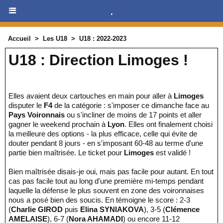
.
Accueil
>
Les U18
>
U18 : 2022-2023
U18 : Direction Limoges !
Elles avaient deux cartouches en main pour aller à
Limoges
disputer le
F4
de la catégorie : s'imposer ce dimanche face au
Pays Voironnais
ou s'incliner de moins de 17 points et aller
gagner le weekend prochain à
Lyon
. Elles ont finalement choisi
la meilleure des options - la plus efficace, celle qui évite de
douter pendant 8 jours - en s'imposant 60-48 au terme d'une
partie bien maîtrisée. Le ticket pour
Limoges
est validé !
Bien maîtrisée disais-je oui, mais pas facile pour autant. En tout
cas pas facile tout au long d'une première mi-temps pendant
laquelle la défense le plus souvent en zone des voironnaises
nous a posé bien des soucis. En témoigne le score : 2-3
(
Charlie GIROD
puis
Elina SYNIAKOVA
), 3-5 (
Clémence
AMELAISE
), 6-7 (
Nora AHAMADI
) ou encore 11-12