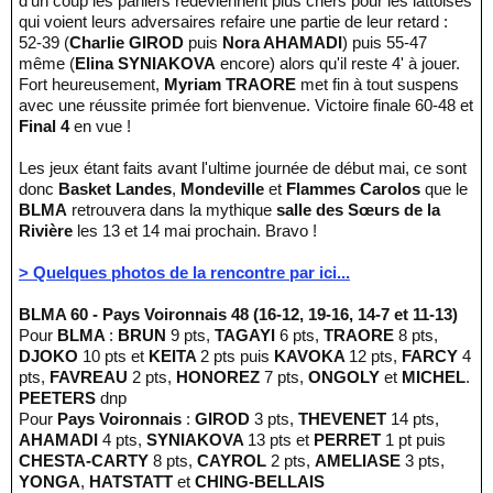
d'un coup les paniers redeviennent plus chers pour les lattoises
qui voient leurs adversaires refaire une partie de leur retard :
52-39 (
Charlie GIROD
puis
Nora AHAMADI
) puis 55-47
même (
Elina SYNIAKOVA
encore) alors qu'il reste 4' à jouer.
Fort heureusement,
Myriam TRAORE
met fin à tout suspens
avec une réussite primée fort bienvenue. Victoire finale 60-48 et
Final 4
en vue !
Les jeux étant faits avant l'ultime journée de début mai, ce sont
donc
Basket Landes
,
Mondeville
et
Flammes Carolos
que le
BLMA
retrouvera dans la mythique
salle des Sœurs de la
Rivière
les 13 et 14 mai prochain. Bravo !
> Quelques photos de la rencontre par ici...
BLMA 60 - Pays Voironnais 48 (16-12, 19-16, 14-7 et 11-13)
Pour
BLMA
:
BRUN
9 pts,
TAGAYI
6 pts,
TRAORE
8 pts,
DJOKO
10 pts et
KEITA
2 pts puis
KAVOKA
12 pts,
FARCY
4
pts,
FAVREAU
2 pts,
HONOREZ
7 pts,
ONGOLY
et
MICHEL
.
PEETERS
dnp
Pour
Pays Voironnais
:
GIROD
3 pts,
THEVENET
14 pts,
AHAMADI
4 pts,
SYNIAKOVA
13 pts et
PERRET
1 pt puis
CHESTA-CARTY
8 pts,
CAYROL
2 pts,
AMELIASE
3 pts,
YONGA
,
HATSTATT
et
CHING-BELLAIS