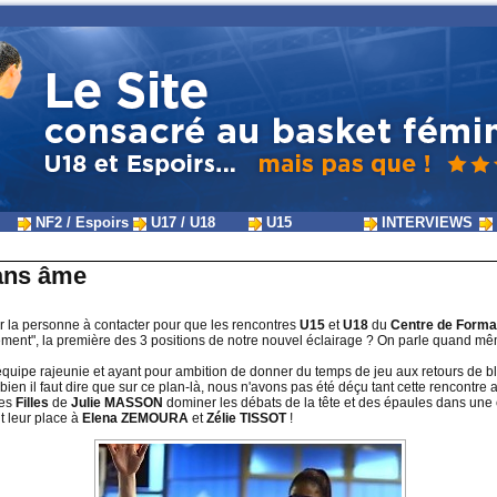
NF2 / Espoirs
U17 / U18
U15
INTERVIEWS
sans âme
r la personne à contacter pour que les rencontres
U15
et
U18
du
Centre de Forma
nement", la première des 3 positions de notre nouvel éclairage ? On parle quand 
e équipe rajeunie et ayant pour ambition de donner du temps de jeu aux retours de b
ien il faut dire que sur ce plan-là, nous n'avons pas été déçu tant cette rencontre a
les
Filles
de
Julie MASSON
dominer les débats de la tête et des épaules dans une
 leur place à
Elena ZEMOURA
et
Zélie TISSOT
!