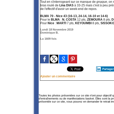
Tout en s'interrogeant sur ce manque de
gnaque
, on 
bras roulé de
Lina DIAS
à 33-25 mais c'est à peu prè
de l'effectif d'avoir un week-end de repos.
BLMA 70 - Nice 43 (16-13, 24-14, 16-10 et 14-6)
Pour le
BLMA
:
N. COSTA
12 pts,
ZEMOURA
8 pts,
D
Pour
Nice
:
MARTI
7 pts,
KEYOUMBI
8 pts,
SISSOK
Lundi 18 Novembre 2019
Dominique B.
Lu 1609 fois
Partager
Ajouter un commentaire
Toutes les photos présentées sur ce site n'ont pour objectif 
d'entraînements ou de manifestations basket. Elles sont la p
présentée sur ce site, vous pouvez en demander le retrait im