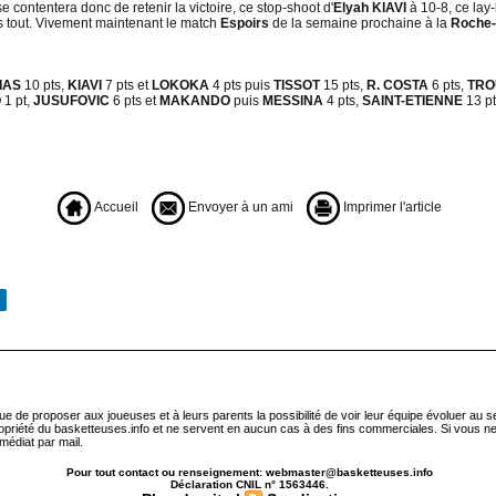
se contentera donc de retenir la victoire, ce stop-shoot d'
Elyah KIAVI
à 10-8, ce lay
s tout. Vivement maintenant le match
Espoirs
de la semaine prochaine à la
Roche-
IAS
10 pts,
KIAVI
7 pts et
LOKOKA
4 pts puis
TISSOT
15 pts,
R. COSTA
6 pts,
TRO
O
1 pt,
JUSUFOVIC
6 pts et
MAKANDO
puis
MESSINA
4 pts,
SAINT-ETIENNE
13 pt
Accueil
Envoyer à un ami
Imprimer l'article
que de proposer aux joueuses et à leurs parents la possibilité de voir leur équipe évoluer au 
ropriété du basketteuses.info et ne servent en aucun cas à des fins commerciales. Si vous ne
médiat par mail.
Pour tout contact ou renseignement: webmaster@basketteuses.info
Déclaration CNIL n° 1563446.