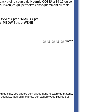
-back pleine course de
Noémie COSTA
à 19-15 ou ce
sur-Yon
, ce qui permettra conséquemment au reste
USSEY
4 pts et
NIANG
4 pts
s,
MBOW
4 pts et
WENE
Notez
sein du club. Les photos sont prises dans le cadre de matchs,
 souhaitez pas qu'une photo sur laquelle vous figurez soit