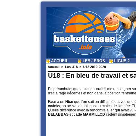
ACCUEIL
LFB / PROS
LIGUE 2
Accueil
>
Les U18
>
U18 2019-2020
U18 : En bleu de travail et 
En préambule, quelqu'un pourrait-il me renseigner su
d'éclairage décentes et non dans la position "entrai
Face à un
Nice
que l'on sait en difficulté et avec un
matchs, on ne s'attendait pas au match de l'année. Et b
Quelle différence avec la rencontre aller qui avait vu 
BELABBAS
et
Jade MARMILLOD
cèdent simplement