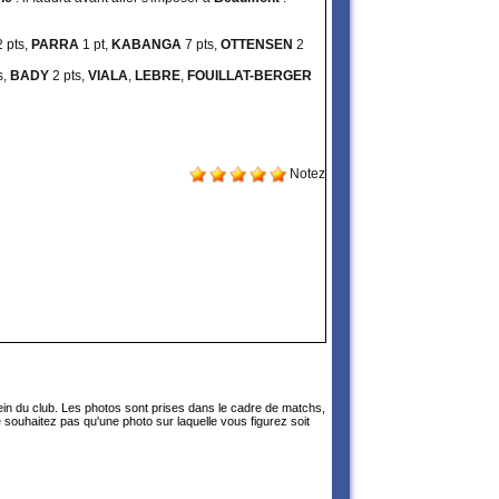
2 pts,
PARRA
1 pt,
KABANGA
7 pts,
OTTENSEN
2
s,
BADY
2 pts,
VIALA
,
LEBRE
,
FOUILLAT-BERGER
Notez
sein du club. Les photos sont prises dans le cadre de matchs,
 souhaitez pas qu'une photo sur laquelle vous figurez soit