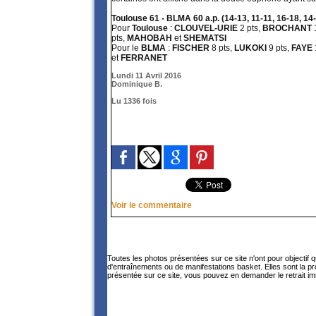
Toulouse 61 - BLMA 60 a.p. (14-13, 11-11, 16-18, 14-
Pour
Toulouse
:
CLOUVEL-URIE
2 pts,
BROCHANT
pts,
MAHOBAH
et
SHEMATSI
Pour le
BLMA
:
FISCHER
8 pts,
LUKOKI
9 pts,
FAYE
et
FERRANET
Lundi 11 Avril 2016
Dominique B.
Lu 1336 fois
Voir le commentaire
Toutes les photos présentées sur ce site n'ont pour objectif 
d'entraînements ou de manifestations basket. Elles sont la p
présentée sur ce site, vous pouvez en demander le retrait im