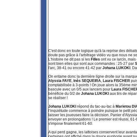
C'est donc en toute logique qu'à la reprise des débats
doute pas grâce à l'arbitrage vidéo vu que nous ne
L'histoire ne dit pas si les
Filles
ont vu ce larcin, mais
sont bien elles qui sont aux commandes : 25-27 par
l'arc, 38-41 ou encore 41-42 par
Johana LUKOKI
. Da
On entame donc la dernière ligne droite sur la mar
Alyssia FAYE
,
Inès SEQUEIRA
,
Laura FISCHER
pui
comptabilisée à 3-points ! On joue alors la 35ème min
bascule avec un 0/5 aux lancers pour
Laura FISCHE
bénéficie du 0/2 de
Johana LUKOKI
aux tirs de répar
se réaliser !
Johana LUKOKI
répond du tac-au-tac à
Marietou D
l’inquiétude commence à poindre puisque le petit péc
laisser les joueuses faire la décision. Panier d'Alyss
envoyer en prolongations ! Le premier est réussi, 61
s'impose finalement 61-60.
A qui perd gagne, les lattoises conservent leur avantag
certaines ont affiché dans la douce euphorie ayant su