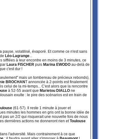
la pause, volatilisé, évaporé. Et comme ce n'est sans
 de
Léo-Lagrange
...
ives sifflées à leur encontre en moins de 3 minutes, ce
 par
Laura FISCHER
puis
Marina EWODO
au-delà de
ue c'est dur !
"seulement" mais un tombereau de précieux rebonds),
mie BROCHAN
T annoncée à 2-points est finalement
 celui de la mi-temps... C'est alors que la rencontre
ouse
à 52-55 avant que
Marietou DIALLO
ne
ousain exulte : le pire des scénarios est en train de
oulouse
(61-57). Il reste 1 minute à jouer et
ques minutes les hommes en gris ont la bonne idée de
ut pas un 2/2 qui risquerait une nouvelle fois de nous
es dernières actions ne donneront rien et
Toulouse
e dans l'adversité. Mais contrairement à ce que
ne
: il faudra avant aller s'imposer à
Beaumont
!