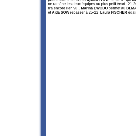
ne ramène les deux équipes au plus petit écart : 21-20
n'a encore rien vu...
Marina EWODO
permet au
BLM
et
Aida SOW
repasser à 25-22.
Laura FISCHER
égali