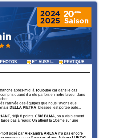
PHOTOS
ET AUSSI...
PRATIQUE
dimanche après-midi à
Toulouse
car dans le cas
compris quand il a été parfois en notre faveur dans
cher...
t dès l'arrivée des équipes que nous l'avons eue
Anaïs DELLA PIETRA
, blessée, est portée pâle...
CHANT
, déjà 8 points. Côté
BLMA
, on a visiblement
 tarde pas à réagir. On atteint la 10ème sur une
s-mort posé par
Alexandra ARENA
n'a pas encore
erbe mouvement en 3 passes et que
Johana LUKOKI