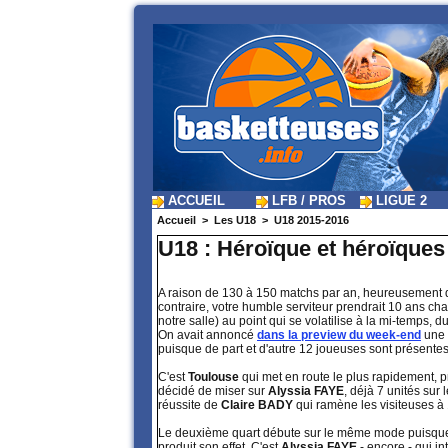
ACCUEIL
LFB / PROS
LIGUE 2
Accueil
>
Les U18
>
U18 2015-2016
U18 : Héroïque et héroïques 
A raison de 130 à 150 matchs par an, heureusement 
contraire, votre humble serviteur prendrait 10 ans ch
notre salle) au point qui se volatilise à la mi-temps, d
On avait annoncé
dans la preview du week-end
une r
puisque de part et d'autre 12 joueuses sont présent
C'est
Toulouse
qui met en route le plus rapidement,
décidé de miser sur
Alyssia FAYE
, déjà 7 unités su
réussite de
Claire BADY
qui ramène les visiteuses à
Le deuxième quart débute sur le même mode puisq
produit son effet. C'est
Alyssia FAYE
- encore - qui i