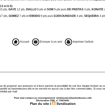
13 et 6-5)
15 pts,
GAYE
12 pts,
DIALLO
8 pts et
SOW
9 pts puis
DE FREITAS
3 pts,
KONATE
17 pts,
GOMEZ
7 pts et
EWODO
9 pts puis
DJEKOUNDADE
4 pts,
SEQUEIRA
4 pt
Accueil
Envoyer à un ami
Imprimer l'article
que de proposer aux joueuses et à leurs parents la possibilité de voir leur équipe évoluer au 
ropriété du basketteuses.info et ne servent en aucun cas à des fins commerciales. Si vous ne
médiat par mail.
Pour tout contact ou renseignement: webmaster@basketteuses.info
Déclaration CNIL n° 1563446.
Plan du site
|
Syndication