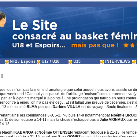
NF2 / Espoirs
U17 / U18
U15
INTERVIEWS
!
que tous n'ont pas la même dramaturgie que celui auquel nous avons assisté ce 
aque week-end ! Car tout y est passé, de l'arbitrage "maison" comme rarement vu (y 
u panier à 2-points marqué à 3-points à une prolongation qui faillit bien nous couter 
encontre à enjeu, on n'a pas été déçu. Et s'il fallait une preuve de cet enjeu, c'es
es, 13 même côté
BLMA
puisque
Darlène VILULA
est du voyage. Seule finalement
 prenant ainsi les commandes 3-0, 5-2, 7-6 puis 14-9 notamment par
Noémie BRO
r les 11 de son équipe à 14-11 mais la chose n'échappe pas à
Julie VIGNAUX
qui ne
 14-13.
ue
Naomi KABANGA
et
Noémie OTTENSEN
replacent
Toulouse
à 21-13 : le temp
nterrompt la série à 21-15 avant que
Sara GOMEZ
ne soit à la conclusion d'un sup