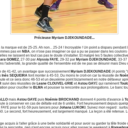
Précieuse Myriam DJEKOUNDADE...
 la marque est de 25-25. Ah non... 25-24 ! Incroyable ! Un point a disparu pendant 
 sommes pas en
NBA
, on n'ose pas imaginer ce qui a pu se passer dans les couloirs
 elles ne laissent en tout cas pas le doute s'installer. Et malgré les 5 fautes collect
Sara GOMEZ
, 27-30 par
Alyssia FAYE
, 29-32 par
Myriam DJEKOUNDADE
, 33-37
ns l'adversité, la grande qualité de l'ensemble est de ne pas se désunir mais Dieu q
que de 41-42, un avantage que successivement
Myriam DJEKOUNDADE
(4 points 
s
Inès SEQUEIRA
font monter à 45-53. Du moins le croit-on car la réussite de
Noé
ute et ce sera donc 46-53 et un deuxième point bizarrement en notre défaveur après
R
suivi des réussites de
Leane CLOUVEL-URIE
et
Astou GAY
E qui ramènent
Toul
ation pour crucifier le
BLMA
et pousser la rencontre aux prolongations. Le banc toul
IALLO
mais
Astou GAYE
puis
Noémie BROCHAND
donnent 4 points d'avance à
T
ule à conserver en cas de défaite est de 6 unités. Fort heureusement depuis quel
ia FAYE pour le 61-59 puis lancers pour
Johana LUKOKI
. Suivez mon regard : surto
-60. Le second, fort heureusement, est largement manqué. La leçon a été retenue. L
e acquis à l'aller grâce à une belle solidarité et pour avoir su garder la tête froid
ivi la rencontre, rien n'est encore acquis pour aller passer le weekend à
Roquebru