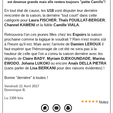
est devenue grande mais elle restera toujours "petite Camille"!
En tout état de cause, les
U18
vont disputer leur dernière
rencontre de la saison, la dernière "tout court" dans cette
catégorie pour
Laura FISCHER
,
Thaïs FOUILLAT-BERGER
,
Channel KAMENI
et la fidèle
Camille VIALA
.
Retrouvera t'on ces jeunes filles chez les
Espoirs
la saison
prochaine comme la logique le voudrait ? Rien n'est moins sûr
à l'heure qu'il est. Mais avec l'arrivée de
Damien LEROUX
il
faut espérer que l'hémorragie de cet été ne sera pas à la
hauteur de celle que l'on a connu la saison dernière avec les
départs de
Claire BADY
,
Myriam DJEKOUNDADE
,
Marina
EWODO
,
Johana LUKOKI
ou encore
Anaïs DELLA PIETRA
(sans parler de
Lisa BERKANI
pour des raisons évidentes) !
Bonne "dernière" à toutes !
Vendredi 21 Avril 2017
Dominique B.
Lu 1300 fois
Notez