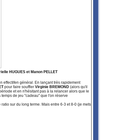
Cyrielle HUGUES et Manon PELLET
son effectifen général. En lançant très rapidement
ET
pour faire souffler
Virginie BREMOND
(alors qu'il
période et en n'hésitant pas à la relancer alors que le
des temps de jeu "cadeau" que l'on réserve
e ratio sur du long terme. Mais entre 6-3 et 8-0 (je mets