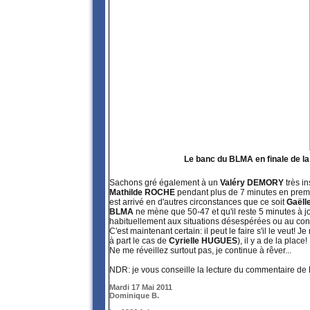
Le banc du BLMA en finale de 
Sachons gré également à un
Valéry DEMORY
très in
Mathilde ROCHE
pendant plus de 7 minutes en premi
est arrivé en d'autres circonstances que ce soit
Gaëll
BLMA
ne mène que 50-47 et qu'il reste 5 minutes à jou
habituellement aux situations désespérées ou au contr
C'est maintenant certain: il peut le faire s'il le veut!
à part le cas de
Cyrielle HUGUES
), il y a de la place!
Ne me réveillez surtout pas, je continue à rêver...
NDR: je vous conseille la lecture du commentaire de 
Mardi 17 Mai 2011
Dominique B.