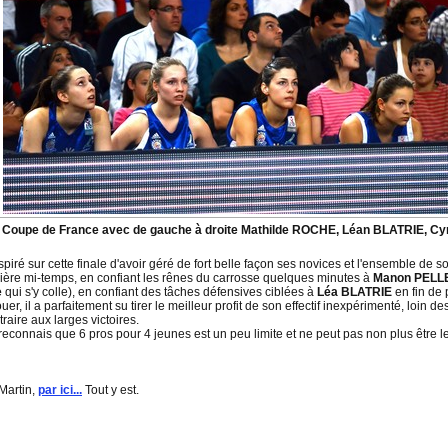
la Coupe de France avec de gauche à droite Mathilde ROCHE, Léan BLATRIE, 
spiré sur cette finale d'avoir géré de fort belle façon ses novices et l'ensemble de 
ère mi-temps, en confiant les rênes du carrosse quelques minutes à
Manon PELL
e
qui s'y colle), en confiant des tâches défensives ciblées à
Léa BLATRIE
en fin de 
er, il a parfaitement su tirer le meilleur profit de son effectif inexpérimenté, loin 
aire aux larges victoires.
 Je reconnais que 6 pros pour 4 jeunes est un peu limite et ne peut pas non plus être l
Martin,
par ici...
Tout y est.