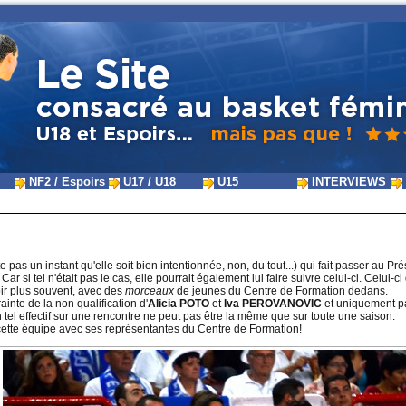
NF2 / Espoirs
U17 / U18
U15
INTERVIEWS
pas un instant qu'elle soit bien intentionnée, non, du tout...) qui fait passer au Pr
ar si tel n'était pas le cas, elle pourrait également lui faire suivre celui-ci. Celu
ir plus souvent, avec des
morceaux
de jeunes du Centre de Formation dedans.
rainte de la non qualification d'
Alicia POTO
et
Iva PEROVANOVIC
et uniquement pa
n tel effectif sur une rencontre ne peut pas être la même que sur toute une saison.
cette équipe avec ses représentantes du Centre de Formation!