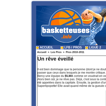
ACCUEIL
LFB / PROS
LIGUE 2
Accueil
>
Les Pros
>
Pros 2010-2011
Un rêve éveillé
Il est bien dommage que la personne (dont je ne doute 
passer que ceux dans lesquels je me montre critique. C
Bercy une équipe du
BLMA
comme on voudrait en vo
Alors bien sûr, je ne rêve pas. Déjà, c'est sous la cont
été appelées dans la capitale. Ensuite, la gestion d'u
Saperlipopette! Elle avait quand même de la gueule 