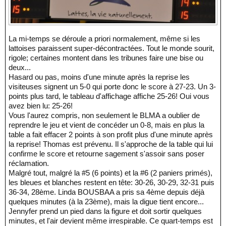
La mi-temps se déroule a priori normalement, même si les
lattoises paraissent super-décontractées. Tout le monde sourit,
rigole; certaines montent dans les tribunes faire une bise ou
deux...
Hasard ou pas, moins d'une minute après la reprise les
visiteuses signent un 5-0 qui porte donc le score à 27-23. Un 3-
points plus tard, le tableau d'affichage affiche 25-26! Oui vous
avez bien lu: 25-26!
Vous l'aurez compris, non seulement le BLMA a oublier de
reprendre le jeu et vient de concéder un 0-8, mais en plus la
table a fait effacer 2 points à son profit plus d'une minute après
la reprise! Thomas est prévenu. Il s'approche de la table qui lui
confirme le score et retourne sagement s'assoir sans poser
réclamation.
Malgré tout, malgré la #5 (6 points) et la #6 (2 paniers primés),
les bleues et blanches restent en tête: 30-26, 30-29, 32-31 puis
36-34, 28ème. Linda BOUSBAA a pris sa 4ème depuis déjà
quelques minutes (à la 23ème), mais la digue tient encore...
Jennyfer prend un pied dans la figure et doit sortir quelques
minutes, et l'air devient même irrespirable. Ce quart-temps est