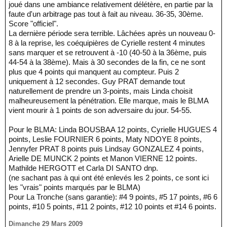
joué dans une ambiance relativement délétère, en partie par la
faute d'un arbitrage pas tout à fait au niveau. 36-35, 30ème.
Score "officiel".
La dernière période sera terrible. Lâchées après un nouveau 0-
8 à la reprise, les coéquipières de Cyrielle restent 4 minutes
sans marquer et se retrouvent à -10 (40-50 à la 36ème, puis
44-54 à la 38ème). Mais à 30 secondes de la fin, ce ne sont
plus que 4 points qui manquent au compteur. Puis 2
uniquement à 12 secondes. Guy PRAT demande tout
naturellement de prendre un 3-points, mais Linda choisit
malheureusement la pénétration. Elle marque, mais le BLMA
vient mourir à 1 points de son adversaire du jour. 54-55.
Pour le BLMA: Linda BOUSBAA 12 points, Cyrielle HUGUES 4
points, Leslie FOURNIER 6 points, Maty NDOYE 8 points,
Jennyfer PRAT 8 points puis Lindsay GONZALEZ 4 points,
Arielle DE MUNCK 2 points et Manon VIERNE 12 points.
Mathilde HERGOTT et Carla DI SANTO dnp.
(ne sachant pas à qui ont été enlevés les 2 points, ce sont ici
les "vrais" points marqués par le BLMA)
Pour La Tronche (sans garantie): #4 9 points, #5 17 points, #6 6
points, #10 5 points, #11 2 points, #12 10 points et #14 6 points.
Dimanche 29 Mars 2009