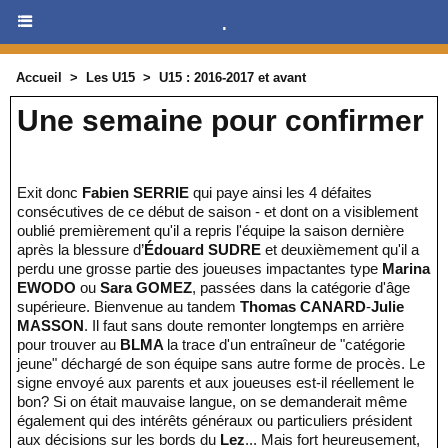
.
Accueil
>
Les U15
>
U15 : 2016-2017 et avant
Une semaine pour confirmer
Exit donc
Fabien SERRIE
qui paye ainsi les 4 défaites
consécutives de ce début de saison - et dont on a visiblement
oublié premièrement qu'il a repris l'équipe la saison dernière
après la blessure d’
Édouard SUDRE
et deuxièmement qu'il a
perdu une grosse partie des joueuses impactantes type
Marina
EWODO
ou
Sara GOMEZ
, passées dans la catégorie d'âge
supérieure. Bienvenue au tandem
Thomas CANARD
-
Julie
MASSON
. Il faut sans doute remonter longtemps en arrière
pour trouver au
BLMA
la trace d'un entraîneur de "catégorie
jeune" déchargé de son équipe sans autre forme de procès. Le
signe envoyé aux parents et aux joueuses est-il réellement le
bon? Si on était mauvaise langue, on se demanderait même
également qui des intérêts généraux ou particuliers président
aux décisions sur les bords du
Lez
... Mais fort heureusement,