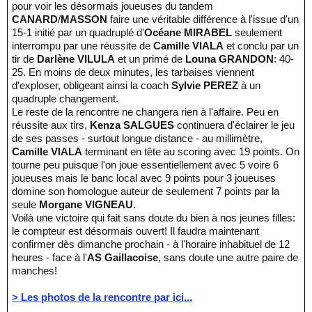
pour voir les désormais joueuses du tandem
CANARD
/
MASSON
faire une véritable différence à l'issue d'un
15-1 initié par un quadruplé d'
Océane MIRABEL
seulement
interrompu par une réussite de
Camille VIALA
et conclu par un
tir de
Darlène VILULA
et un primé de
Louna GRANDON
: 40-
25. En moins de deux minutes, les tarbaises viennent
d'exploser, obligeant ainsi la coach
Sylvie PEREZ
à un
quadruple changement.
Le reste de la rencontre ne changera rien à l'affaire. Peu en
réussite aux tirs,
Kenza SALGUES
continuera d'éclairer le jeu
de ses passes - surtout longue distance - au millimètre,
Camille VIALA
terminant en tête au scoring avec 19 points. On
tourne peu puisque l'on joue essentiellement avec 5 voire 6
joueuses mais le banc local avec 9 points pour 3 joueuses
domine son homologue auteur de seulement 7 points par la
seule
Morgane VIGNEAU
.
Voilà une victoire qui fait sans doute du bien à nos jeunes filles:
le compteur est désormais ouvert! Il faudra maintenant
confirmer dès dimanche prochain - à l'horaire inhabituel de 12
heures - face à l'
AS Gaillacoise
, sans doute une autre paire de
manches!
> Les photos de la rencontre par ici...