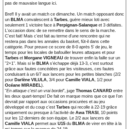
pas de mauvaise langue ici.
Bref! Il y avait un match ce dimanche. Un match opposant donc
un
BLMA
convalescent à
Tarbes
, guère mieux loti avec
seulement 1 victoire face à
Perpignan-Salanque
et 3 défaites.
L'occasion donc de se remettre dans le sens de la marche.
C'est fait! Mais c'est fait au terme d'une rencontre qui ne
restera pas dans les annales du basket, fût-il dans cette
catégorie. Pour preuve ce score de 8-0 après 5' de jeu, le
temps pour les locales de bafouiller leures attaques et pour
Tarbes
et
Morgane VIGNEAU
de trouver enfin la faille sur un
"2+1". Mais si le
BLMA
s'échappe déjà 13-3, c'est surtout
grâce aux fautes concédées par les visiteuses, ces fautes
conduisant à un 6/7 aux lancers pour les petites blanches (2/2
pour
Darlène VILULA
, 3/4 pour
Camille VIALA
, 1/2 pour
Océane MIRABEL
).
"
En attaque c'est un vrai bordel
", juge
Thomas CANARD
entre
les deux quart-temps! De fait on marque moins que ce que l'on
devrait par rapport aux occasions procurées et au jeu
développé et du coup c'est
Tarbes
qui recolle à 22-19 grâce
uniquement ou presque à l'activité de
Awa TRASI
, 10 points
sur les 12 derniers de son équipe. Le 2/2 aux lancers de
Camille VIALA
permet aux
U15
du
BLMA
de virer en tête à la
mi-temps sur la marque de 24-19.