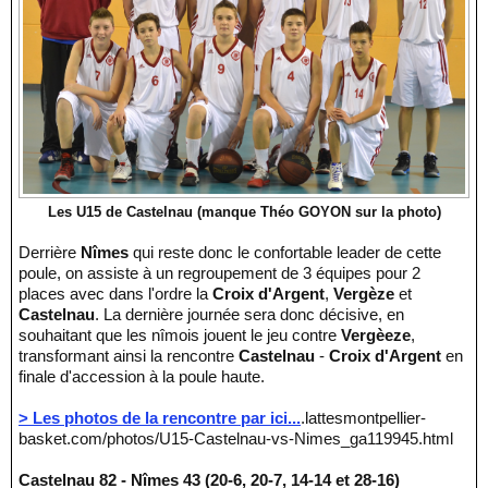
Les U15 de Castelnau (manque Théo GOYON sur la photo)
Derrière
Nîmes
qui reste donc le confortable leader de cette
poule, on assiste à un regroupement de 3 équipes pour 2
places avec dans l'ordre la
Croix d'Argent
,
Vergèze
et
Castelnau
. La dernière journée sera donc décisive, en
souhaitant que les nîmois jouent le jeu contre
Vergèeze
,
transformant ainsi la rencontre
Castelnau
-
Croix d'Argent
en
finale d'accession à la poule haute.
> Les photos de la rencontre par ici...
.lattesmontpellier-
basket.com/photos/U15-Castelnau-vs-Nimes_ga119945.html
Castelnau 82 - Nîmes 43 (20-6, 20-7, 14-14 et 28-16)