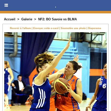
.
Accueil
>
Galerie
>
NF2: BO Savoie vs BLMA
Revenir à l'album
|
Envoyer cette e-card
|
Soumettre une photo
|
Diaporama