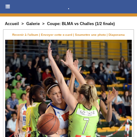
.
Accueil
>
Galerie
>
Coupe: BLMA vs Challes (1/2 finale)
Revenir à l'album
|
Envoyer cette e-card
|
Soumettre une photo
|
Diaporama