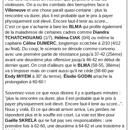
visiteuses. On a vu les combats des berruyères face à
Villeneuve
et une chose paraît quasi-certaine : plus la
rencontre va durer, plus il est probable que le prix à payer
physiquement soit élevé. Encore faut-il tenir au score...
C'est ce que s'acharne à faire les
BLMA
qui profite également
de la maladresse de certaines cadres comme
Diandra
TCHATCHOUANG
(1/7),
Héléna CIAK
(0/4) ou même la
capitaine
Céline DUMERC
, longtemps scotchée à 2/10 (4/12
au final). Du coup, le scenario se déroule comme convenu
avec une première partie de résistance jusqu'à 37-42 (25ème)
avant une deuxième plus offensive jusqu'à 46-42 en début de
dernier quart. On croit d'ailleurs que le
BLMA
(58-55, 38ème)
va s'imposer mais on craint aussi qu'il ne cède (58-60 par
Endy MIYEM
à 30" du terme).
Élodie GODIN
arrache la
prolongation à 60-60 !
Souvenez-vous ce que nous disions il y a quelques minutes :
"plus la rencontre va durer, plus il est probable que le prix à
payer physiquement soit élevé. Encore faut-il tenir au score...".
Nous y voilà. Et ce qui devait arriver arriva. Les jambes ne
répondent plus et le souffle est court. La voie est libre pour
Gaëlle SKRELA
qui ne fuit pas ses responsabilités : une
première fois à 62-60, une deuxième à 64-62 et une troisième à