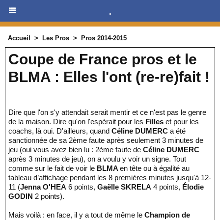
.
Accueil
>
Les Pros
>
Pros 2014-2015
Coupe de France pros et le
BLMA : Elles l'ont (re-re)fait !
Dire que l'on s'y attendait serait mentir et ce n'est pas le genre
de la maison. Dire qu'on l'espérait pour les
Filles
et pour les
coachs, là oui. D'ailleurs, quand
Céline DUMERC
a été
sanctionnée de sa 2ème faute après seulement 3 minutes de
jeu (oui vous avez bien lu : 2ème faute de
Céline DUMERC
après 3 minutes de jeu), on a voulu y voir un signe. Tout
comme sur le fait de voir le
BLMA
en tête ou à égalité au
tableau d’affichage pendant les 8 premières minutes jusqu'à 12-
11 (
Jenna O'HEA
6 points,
Gaëlle SKRELA
4 points,
Élodie
GODIN
2 points).
Mais voilà : en face, il y a tout de même le
Champion de