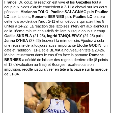
France
. Du coup, la réaction est vive et les
Gazelles
tout à
coup aux pieds d'argile concèdent à 2-11 à cheval sur les deux
périodes.
Marianna TOLO
,
Paoline SALAGNAC
puis
Pauline
LO
aux lancers,
Romane BERNIES
puis
Pauline LO
encore
cette fois au-delà de l'arc : 2-11 et un débours qui atteint les 8
unités à 14-22. La réaction des lattoises intervient aux alentours
de la 16ème minute et au-delà de l'arc puisque coup sur coup
Gaëlle SKRELA
(21-25),
Ingrid TANQUERAY
(24-25) puis
Jenna O'HEA
(27-26) trouvent la mire de loin. Ajoutez à cela
une réussite de la toujours aussi importante
Élodie GODIN
, un
café et l'addition : 11-1 et le
BLMA
à nouveau en tête à 29-26.
Malheureusement dans le cas d'en face la partante
Romane
BERNIES
a décidé de laisser des regrets derrière elle (8 points
et 12 d'évaluation au final) et Bourges recolle sous son
impulsion, recolle jusqu'à virer en tête à la pause sur la marque
de 31-34.