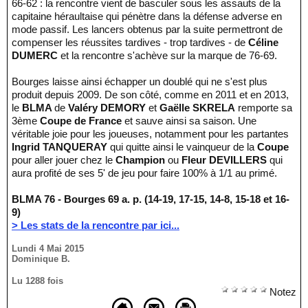
66-62 : la rencontre vient de basculer sous les assauts de la
capitaine héraultaise qui pénètre dans la défense adverse en
mode passif. Les lancers obtenus par la suite permettront de
compenser les réussites tardives - trop tardives - de
Céline
DUMERC
et la rencontre s'achève sur la marque de 76-69.
Bourges laisse ainsi échapper un doublé qui ne s'est plus
produit depuis 2009. De son côté, comme en 2011 et en 2013,
le
BLMA
de
Valéry DEMORY
et
Gaëlle SKRELA
remporte sa
3ème
Coupe de France
et sauve ainsi sa saison. Une
véritable joie pour les joueuses, notamment pour les partantes
Ingrid TANQUERAY
qui quitte ainsi le vainqueur de la
Coupe
pour aller jouer chez le
Champion
ou
Fleur DEVILLERS
qui
aura profité de ses 5' de jeu pour faire 100% à 1/1 au primé.
BLMA 76 - Bourges 69 a. p. (14-19, 17-15, 14-8, 15-18 et 16-
9)
> Les stats de la rencontre par ici...
Lundi 4 Mai 2015
Dominique B.
Lu 1288 fois
Notez