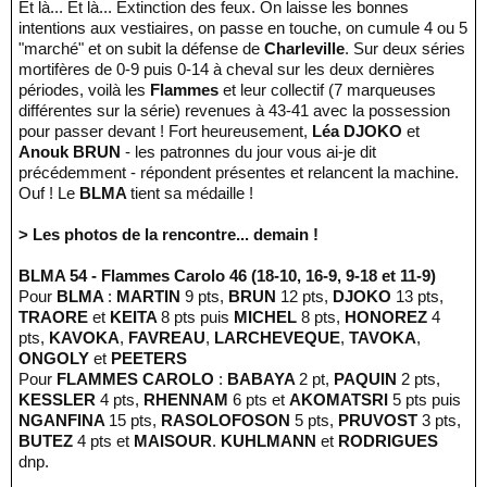
Et là... Et là... Extinction des feux. On laisse les bonnes
intentions aux vestiaires, on passe en touche, on cumule 4 ou 5
"marché" et on subit la défense de
Charleville
. Sur deux séries
mortifères de 0-9 puis 0-14 à cheval sur les deux dernières
périodes, voilà les
Flammes
et leur collectif (7 marqueuses
différentes sur la série) revenues à 43-41 avec la possession
pour passer devant ! Fort heureusement,
Léa DJOKO
et
Anouk BRUN
- les patronnes du jour vous ai-je dit
précédemment - répondent présentes et relancent la machine.
Ouf ! Le
BLMA
tient sa médaille !
> Les photos de la rencontre... demain !
BLMA 54 - Flammes Carolo 46 (18-10, 16-9, 9-18 et 11-9)
Pour
BLMA
:
MARTIN
9 pts,
BRUN
12 pts,
DJOKO
13 pts,
TRAORE
et
KEITA
8 pts puis
MICHEL
8 pts,
HONOREZ
4
pts,
KAVOKA
,
FAVREAU
,
LARCHEVEQUE
,
TAVOKA
,
ONGOLY
et
PEETERS
Pour
FLAMMES CAROLO
:
BABAYA
2 pt,
PAQUIN
2 pts,
KESSLER
4 pts,
RHENNAM
6 pts et
AKOMATSRI
5 pts puis
NGANFINA
15 pts,
RASOLOFOSON
5 pts,
PRUVOST
3 pts,
BUTEZ
4 pts et
MAISOUR
.
KUHLMANN
et
RODRIGUES
dnp.