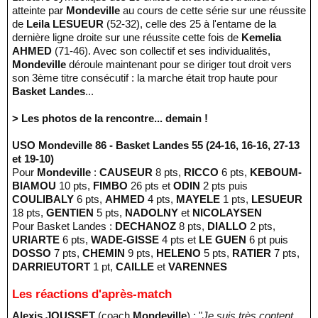
atteinte par
Mondeville
au cours de cette série sur une réussite
de
Leila LESUEUR
(52-32), celle des 25 à l'entame de la
dernière ligne droite sur une réussite cette fois de
Kemelia
AHMED
(71-46). Avec son collectif et ses individualités,
Mondeville
déroule maintenant pour se diriger tout droit vers
son 3ème titre consécutif : la marche était trop haute pour
Basket Landes
...
> Les photos de la rencontre... demain !
USO Mondeville 86 - Basket Landes 55 (24-16, 16-16, 27-13
et 19-10)
Pour
Mondeville
:
CAUSEUR
8 pts,
RICCO
6 pts,
KEBOUM-
BIAMOU
10 pts,
FIMBO
26 pts et
ODIN
2 pts puis
COULIBALY
6 pts,
AHMED
4 pts,
MAYELE
1 pts,
LESUEUR
18 pts,
GENTIEN
5 pts,
NADOLNY
et
NICOLAYSEN
Pour Basket Landes :
DECHANOZ
8 pts,
DIALLO
2 pts,
URIARTE
6 pts,
WADE-GISSE
4 pts et
LE GUEN
6 pt puis
DOSSO
7 pts,
CHEMIN
9 pts,
HELENO
5 pts,
RATIER
7 pts,
DARRIEUTORT
1 pt,
CAILLE
et
VARENNES
Les réactions d'après-match
Alexis JOUSSET
(coach
Mondeville
) : "
Je suis très content