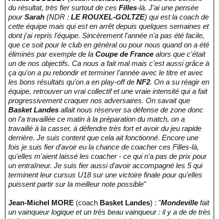
du résultat, très fier surtout de ces
Filles
-là. J'ai une pensée
pour
Sarah
(NDR :
LE ROUXEL-GOLTZE
) qui est la coach de
cette équipe mais qui est en arrêt depuis quelques semaines et
dont j'ai repris l'équipe. Sincèrement l'année n'a pas été facile,
que ce soit pour le club en général ou pour nous quand on a été
éliminés par exemple de la
Coupe de France
alors que c'était
un de nos objectifs. Ca nous a fait mal mais c'est aussi grâce à
ça qu'on a pu rebondir et terminer l'année avec le titre et avec
les bons résultats qu'on a en play-off de
NF2
. On a su réagir en
équipe, retrouver un vrai collectif et une vraie intensité qui a fait
progressivement craquer nos adversaires. On savait que
Basket Landes
allait nous réserver sa défense de zone donc
on l'a travaillée ce matin à la préparation du match, on a
travaillé à la casser, à défendre très fort et avoir du jeu rapide
derrière. Je suis content que cela ait fonctionné. Encore une
fois je suis fier d'avoir eu la chance de coacher ces Filles-là,
qu'elles m'aient laissé les coacher - ce qui n'a pas de prix pour
un entraîneur. Je suis fier aussi d'avoir accompagné les 5 qui
terminent leur cursus U18 sur une victoire finale pour qu'elles
puissent partir sur la meilleur note possible
"
Jean-Michel MORE
(coach
Basket Landes
) : "
Mondeville
fait
un vainqueur logique et un très beau vainqueur : il y a de de très