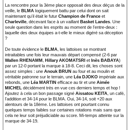
La rencontre pour la 3ème place opposait des deux déçus de la
veille, le
BLMA
logiquement battu par celui dont on sait
maintenant qu'il était le futur
Champion de France
et
Charleville
, décevant face à un vaillant
Basket Landes
. Une
seule question dans les esprits au moment de l'entre-deux :
laquelle des deux équipes a-t-elle le mieux digéré sa déception
?
De toute évidence le
BLMA
, les lattoises se montrant
intraitables une fois leur mauvais départ compensé (2-6 par
Wallen RHENAMM
,
Hillary AKOMATSRI
et
Inès BABAYA
)
par un 12-0 portant la marque à 18-8. Ceci dit, les choses sont
assez simples : une
Anouk BRUN
au four et au moulin et
véritable patronne sur le terrain, une
Léa DJOKO
impériale aux
rebonds, une
Léa MARTIN
efficace au tir et une
Aimée
MICHEL
décidément très en vue ces derniers temps et hop !
Ajoutez à cela un bon passage signé
Aissatou KEITA
, un café,
l'addition et 34-14 pour le BLMA. Oui, 34-14, soit +20 aux
alentours de la 18ème. Les lattoises ont pourtant connu
quelques temps faibles sur certaines rotations mais sans que
cela ne leur soit préjudiciable au score. Mi-temps atteinte sur la
marque de 34-19.