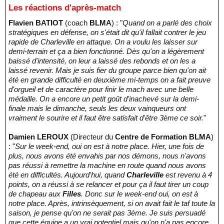
Les réactions d'après-match
Flavien BATIOT
(coach
BLMA
) : "
Quand on a parlé des choix
stratégiques en défense, on s'était dit qu'il fallait contrer le jeu
rapide de Charleville en attaque. On a voulu les laisser sur
demi-terrain et ça a bien fonctionné. Dès qu'on a légèrement
baissé d'intensité, on leur a laissé des rebonds et on les a
laissé revenir. Mais je suis fier du groupe parce bien qu'on ait
été en grande difficulté en deuxième mi-temps on a fait preuve
d'orgueil et de caractère pour finir le mach avec une belle
médaille. On a encore un petit goût d'inachevé sur la demi-
finale mais le dimanche, seuls les deux vainqueurs ont
vraiment le sourire et il faut être satisfait d'être 3ème ce soir.
"
Damien LEROUX
(Directeur du
Centre de Formation BLMA
)
: "
Sur le week-end, oui on est à notre place. Hier, une fois de
plus, nous avons été envahis par nos démons, nous n'avons
pas réussi à remettre la machine en route quand nous avons
été en difficultés. Aujourd'hui, quand
Charleville
est revenu à 4
points, on a réussi à se relancer et pour ça il faut tirer un coup
de chapeau aux
Filles
. Donc sur le week-end oui, on est à
notre place. Après, intrinsèquement, si on avait fait le taf toute la
saison, je pense qu'on ne serait pas 3ème. Je suis persuadé
que cette équipe a un vrai potentiel mais qu'on n'a pas encore