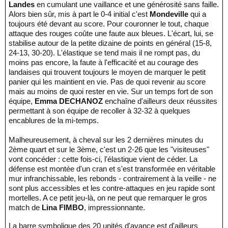
Landes
en cumulant une vaillance et une générosité sans faille.
Alors bien sûr, mis à part le 0-4 initial c'est
Mondeville
qui a
toujours été devant au score. Pour couronner le tout, chaque
attaque des rouges coûte une faute aux bleues. L'écart, lui, se
stabilise autour de la petite dizaine de points en général (15-8,
24-13, 30-20). L'élastique se tend mais il ne rompt pas, du
moins pas encore, la faute à l'efficacité et au courage des
landaises qui trouvent toujours le moyen de marquer le petit
panier qui les maintient en vie. Pas de quoi revenir au score
mais au moins de quoi rester en vie. Sur un temps fort de son
équipe,
Emma DECHANOZ
enchaîne d'ailleurs deux réussites
permettant à son équipe de recoller à 32-32 à quelques
encablures de la mi-temps.
Malheureusement, à cheval sur les 2 dernières minutes du
2ème quart et sur le 3ème, c'est un 2-26 que les "visiteuses"
vont concéder : cette fois-ci, l'élastique vient de céder. La
défense est montée d'un cran et s'est transformée en véritable
mur infranchissable, les rebonds - contrairement à la veille - ne
sont plus accessibles et les contre-attaques en jeu rapide sont
mortelles. A ce petit jeu-là, on ne peut que remarquer le gros
match de
Lina FIMBO
, impressionnante.
La barre symbolique des 20 unités d'avance est d'ailleurs