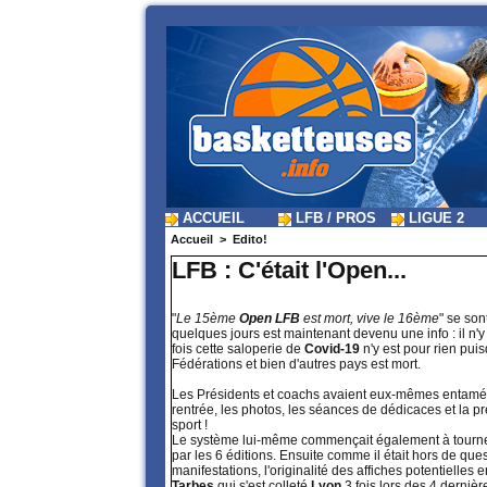
ACCUEIL
LFB / PROS
LIGUE 2
Accueil
>
Edito!
LFB : C'était l'Open...
"
Le 15ème
Open LFB
est mort, vive le 16ème
" se son
quelques jours est maintenant devenu une info : il n'
fois cette saloperie de
Covid-19
n'y est pour rien pui
Fédérations et bien d'autres pays est mort.
Les Présidents et coachs avaient eux-mêmes entamé l
rentrée, les photos, les séances de dédicaces et la pré
sport !
Le système lui-même commençait également à tourne
par les 6 éditions. Ensuite comme il était hors de que
manifestations, l'originalité des affiches potentielle
Tarbes
qui s'est colleté
Lyon
3 fois lors des 4 dernièr