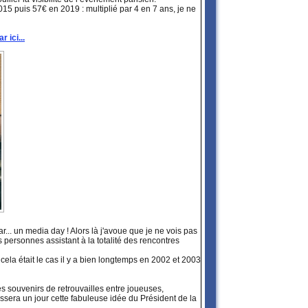
2015 puis 57€ en 2019 : multiplié par 4 en 7 ans, je ne
r ici...
r... un media day ! Alors là j'avoue que je ne vois pas
 personnes assistant à la totalité des rencontres
la était le cas il y a bien longtemps en 2002 et 2003
es souvenirs de retrouvailles entre joueuses,
sera un jour cette fabuleuse idée du Président de la