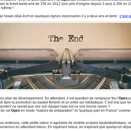
 passer le ticket week-end de 15€ en 2012 (son prix d'origine depuis 3 ans) à 35€ en 
 rythme !
je l'avais déjà écrit en quelques lignes visionnaires il y a deux ans et demi :
c'est pa
 son plan de développement. En attendant, il est question de remplacer feu l'
Open
pa
 faire la promotion du basket féminin et un entre-soi médiatique. C'est vrai que les
pporters ne venait que voir son équipe mais est-ce une bonne raison ?
 de cet
Open
en mode "matchs de préparation" et "quelque part en France" comme ce
us resterons, cette petite odeur si agréable de rentrée scolaire
basketballistique
, c
serverons en attendant mieux. En espérant mieux, en espérant que quelqu'un dépas