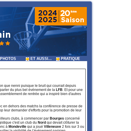
PHOTOS
ET AUSSI...
PRATIQUE
on que nenni puisque le bruit qui courrait depuis
t parler du plus bel événement de la
LFB
. Et pour une
assemblement de rentrée qui a inspiré bien d'autres
ec en dehors des matchs la conférence de presse de
trop leur demander d'efforts pour la promotion de leur
 meilleurs clubs, à commencer par
Bourges
concerné
istique c'est un club du
Nord
qui devait clôturer la
donc à
Mondeville
qui a joué
Villeneuve
2 fois sur 3 ou
ller la visibilité de l’événement parisien.