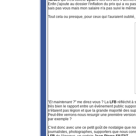
Enfin j'ajoute au dossier l'inflation du prix qui a vu
sais pas vous mais mon salaire n'a pas suivi le même
Tout cela ou presque, pour ceux qui l'auraient oublié, 
"
Et maintenant ?
" me direz-vous ? La
LFB
réfléchit à
très bien le rapport entre un événement public supposé
n'étaient pas légion et que la grande majorité des su
Peut-être verrons-nous resurgir une première version
par exemple ?
C'est donc avec une ce petit goût de nostalgie que no
journalistes, photographes, supporters que nous con