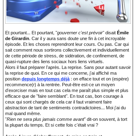
Et pourtant... Et pourtant, "
gouverner c'est prévoir
" disait
Émile
de Girardin
. Car il y aura sans doute une fin à cet incroyable
épisode. Et les choses reprendront leur cours. Ou pas. Car qui
sait comment nous sortirons collectivement et individuellement
de cette période de stress, de sidération, de confinement, de
quasi-rupture des liens sociaux hors liens virtuels.
Alors il faut préparer l'après. La reprise. Sans pour autant savoir
la reprise de quoi. En ce qui me concerne, j'ai affiché ma
position
depuis longtemps déjà
: on efface tout et on (espère)
recommence(r) à la rentrée. Peut-être est-ce un moyen
d'exorciser mais en tout cas cela me paraît plus simple et plus
efficace que de "faire semblant". En tout cas, bon courage à
ceux qui sont chargés de cela car il faut vraiment faire
abstraction de tant de sentiments contradictoires... Moi j'ai du
mal quand même.
"
Rien ne sera plus jamais comme avant
" dit-on souvent, à tort
la plupart du temps. Et si cette fois c'était vrai ?