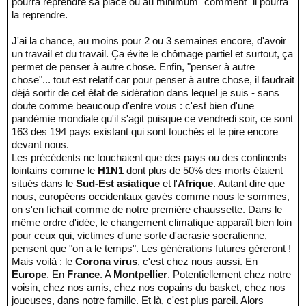
pourra reprendre sa place ou au minimum "comment" il pourra
la reprendre.
J'ai la chance, au moins pour 2 ou 3 semaines encore, d'avoir
un travail et du travail. Ça évite le chômage partiel et surtout, ça
permet de penser à autre chose. Enfin, "penser à autre
chose"... tout est relatif car pour penser à autre chose, il faudrait
déjà sortir de cet état de sidération dans lequel je suis - sans
doute comme beaucoup d'entre vous : c'est bien d'une
pandémie mondiale qu'il s'agit puisque ce vendredi soir, ce sont
163 des 194 pays existant qui sont touchés et le pire encore
devant nous.
Les précédents ne touchaient que des pays ou des continents
lointains comme le
H1N1
dont plus de 50% des morts étaient
situés dans le
Sud-Est asiatique
et l'
Afrique
. Autant dire que
nous, européens occidentaux gavés comme nous le sommes,
on s'en fichait comme de notre première chaussette. Dans le
même ordre d'idée, le changement climatique apparaît bien loin
pour ceux qui, victimes d'une sorte d'acrasie socratienne,
pensent que "on a le temps". Les générations futures géreront !
Mais voilà : le
Corona virus
, c'est chez nous aussi. En
Europe
. En
France
. A
Montpellier
. Potentiellement chez notre
voisin, chez nos amis, chez nos copains du basket, chez nos
joueuses, dans notre famille. Et là, c'est plus pareil. Alors