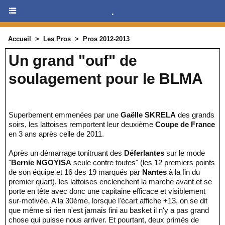
.
Accueil
>
Les Pros
>
Pros 2012-2013
Un grand "ouf" de
soulagement pour le BLMA
Superbement emmenées par une
Gaëlle SKRELA
des grands
soirs, les lattoises remportent leur deuxième
Coupe de France
en 3 ans après celle de 2011.
Après un démarrage tonitruant des
Déferlantes
sur le mode
"
Bernie NGOYISA
seule contre toutes" (les 12 premiers points
de son équipe et 16 des 19 marqués par
Nantes
à la fin du
premier quart), les lattoises enclenchent la marche avant et se
porte en tête avec donc une capitaine efficace et visiblement
sur-motivée. A la 30ème, lorsque l'écart affiche +13, on se dit
que même si rien n'est jamais fini au basket il n'y a pas grand
chose qui puisse nous arriver. Et pourtant, deux primés de