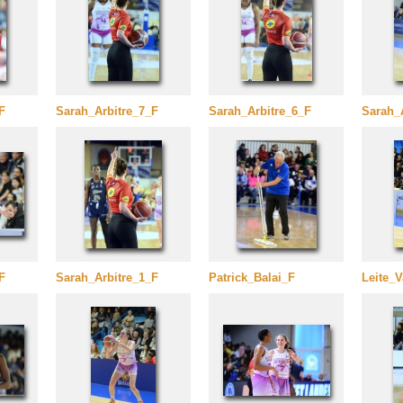
F
Sarah_Arbitre_7_F
Sarah_Arbitre_6_F
Sarah_
F
Sarah_Arbitre_1_F
Patrick_Balai_F
Leite_