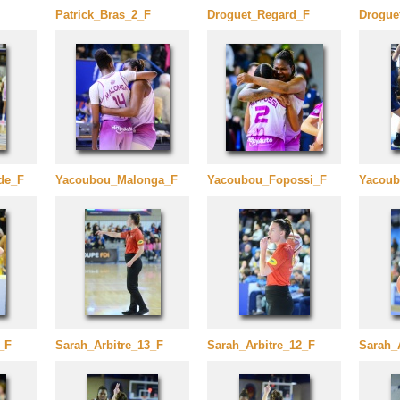
Patrick_Bras_2_F
Droguet_Regard_F
Drogue
de_F
Yacoubou_Malonga_F
Yacoubou_Fopossi_F
Yacoub
_F
Sarah_Arbitre_13_F
Sarah_Arbitre_12_F
Sarah_