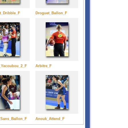
t_Dribble_F
Droguet_Ballon_F
e_Yacoubou_2_F
Arbitre_F
Sans_Ballon_F
Anouk_Attend_F