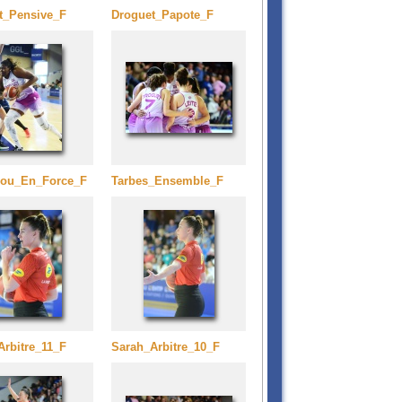
t_Pensive_F
Droguet_Papote_F
ou_En_Force_F
Tarbes_Ensemble_F
Arbitre_11_F
Sarah_Arbitre_10_F