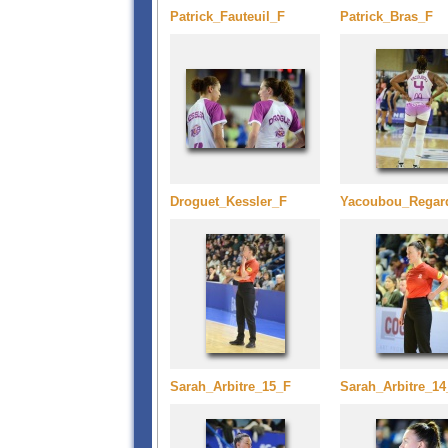
Patrick_Fauteuil_F
Patrick_Bras_F
Droguet_Kessler_F
Yacoubou_Regar
Sarah_Arbitre_15_F
Sarah_Arbitre_14