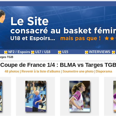
NF2 / Espoirs
U17 / U18
U15
INTERVIEWS
arges TGB
Coupe de France 1/4 : BLMA vs Targes TG
48 photos
|
Revenir à la liste d'albums
|
Soumettre une photo
|
Diaporama