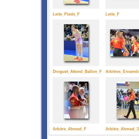
Leite_Pieds_F
Leite_F
Droguet_Attend_Ballon_F
Arbitres_Ensemb
Arbitre_Ahmed_F
Arbitre_Ahmed_3