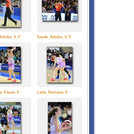
Arbitre_5_F
Sarah_Arbitre_4_F
Va_Passe_F
Leite_Romane_F