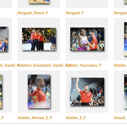
Droguet_Shoot_F
Droguet_F
Drogue
le_Sarah_F
Arbitres_Ensemble_Sarah_2_F
Arbitre_Yacoubou_F
Arbitr
_F
Arbitre_Ahmed_2_F
Arbitre_2_F
Anouk_