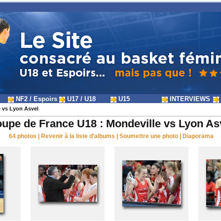
NF2 / Espoirs
U17 / U18
U15
INTERVIEWS
 vs Lyon Asvel
upe de France U18 : Mondeville vs Lyon As
64 photos
|
Revenir à la liste d'albums
|
Soumettre une photo
|
Diaporama