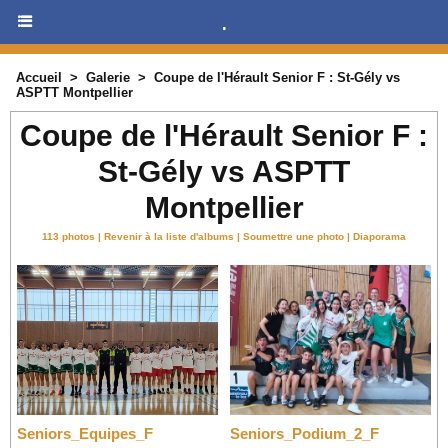
.
Accueil
>
Galerie
>
Coupe de l'Hérault Senior F : St-Gély vs
ASPTT Montpellier
Coupe de l'Hérault Senior F :
St-Gély vs ASPTT
Montpellier
113 photos
|
Revenir à la liste d'albums
|
Soumettre une photo
|
Diaporama
Seniors_Equipes_F
Seniors_Podium_2_F